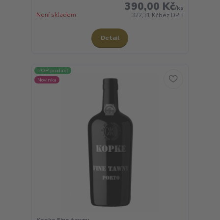
390,00 Kč
/
ks
Není skladem
322,31 Kč
bez DPH
Detail
TOP produkt
Novinka
Kopke Fine tawny