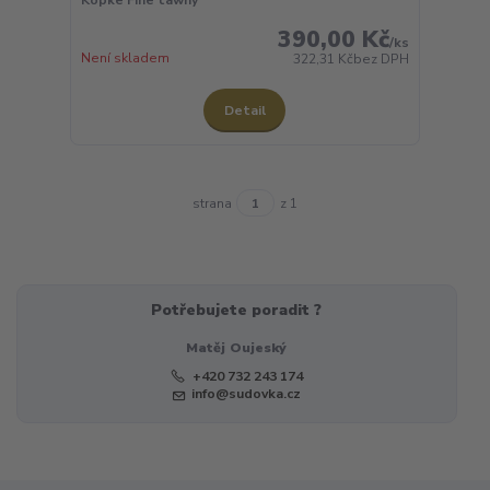
390,00 Kč
/
ks
Není skladem
322,31 Kč
bez DPH
Detail
strana
z 1
Potřebujete poradit ?
Matěj Oujeský
+420 732 243 174
info@sudovka.cz