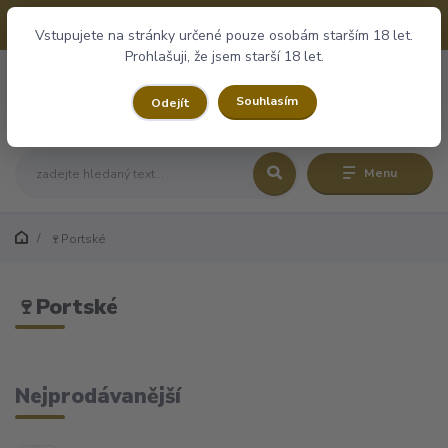
+420 732 243 174
CZK
10:00 - 16:00
Vstupujete na stránky určené pouze osobám starším 18 let.
Prohlašuji, že jsem starší 18 let.
0
0,00 Kč
Souhlasím
Odejít
Menu
🍷Portské
🍷Portské
Nejprodávanější