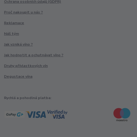
Ochrana osobních údajů (GDPR)
Proč nakoupit u nás ?
Reklamace
Náš tým
Jak vzniká víno ?
Jak hodnotit a ochutnávat víno ?
Druhy přívlastkových vín
Degustace vína
Rychlá a pohodlná platba: