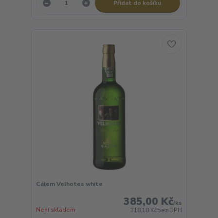
Přidat do košíku
Cálem Velhotes white
385,00 Kč
/
ks
Není skladem
318,18 Kč
bez DPH