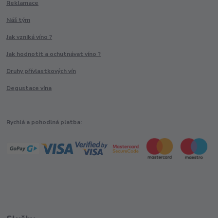
Reklamace
Náš tým
Jak vzniká víno ?
Jak hodnotit a ochutnávat víno ?
Druhy přívlastkových vín
Degustace vína
Rychlá a pohodlná platba: