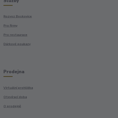
Služby
Rozvoz Boskovice
Pro firmy
Pro restaurace
Dárkové poukazy
Prodejna
Virtuální prohlídka
Otevírací doba
O prodejně