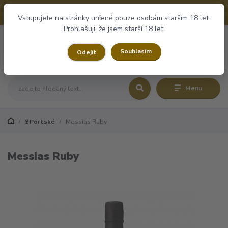
+420 732 243 174
CZK
10:00 - 16:00
Vstupujete na stránky určené pouze osobám starším 18 let.
Prohlašuji, že jsem starší 18 let.
0
0,00 Kč
Souhlasím
Odejít
Menu
🍷Portské
Messias Ruby
Messias Ruby