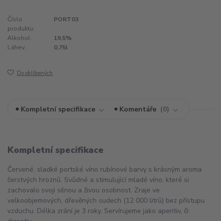
Číslo
PORT03
produktu:
Alkohol:
19,5%
Láhev:
0,75l
Do oblíbených
Kompletní specifikace
Komentáře
0
Kompletní specifikace
Červené, sladké portské víno rubínové barvy s krásným aroma
čerstvých hroznů. Svůdné a stimulující mladé víno, které si
zachovalo svoji silnou a živou osobnost. Zraje ve
velkoobjemových, dřevěných sudech (12 000 litrů) bez přístupu
vzduchu. Délka zrání je 3 roky. Servírujeme jako aperitiv, či