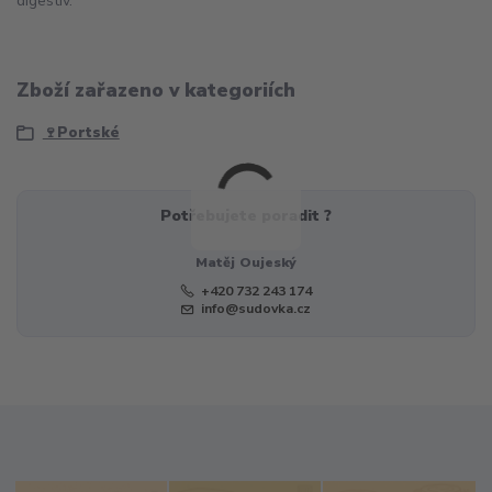
digestiv.
Zboží zařazeno v kategoriích
🍷Portské
Potřebujete poradit ?
Matěj Oujeský
+420 732 243 174
info@sudovka.cz