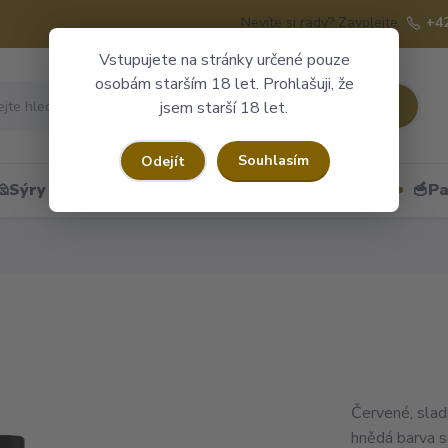
Nevíte si rady? Zavolejte.
+4
Vstupujete na stránky určené pouze
osobám starším 18 let. Prohlašuji, že
Hledat
jsem starší 18 let.
Souhlasím
Odejít
🧀Sýry
🍷Portské
🎁Dárkové obaly
🥣Pa
Červené, slad
hnědá barva s