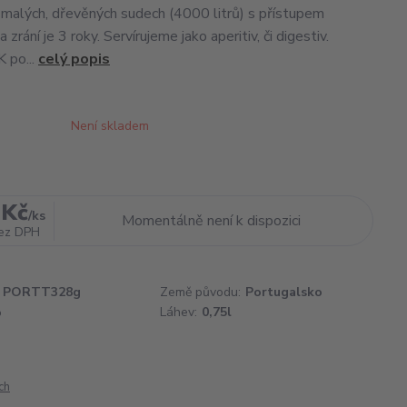
v malých, dřevěných sudech (4000 litrů) s přístupem
 zrání je 3 roky. Servírujeme jako aperitiv, či digestiv.
 po...
celý popis
Není skladem
 Kč
/
ks
Momentálně není k dispozici
ez DPH
PORTT328g
Země původu:
Portugalsko
%
Láhev:
0,75l
ch