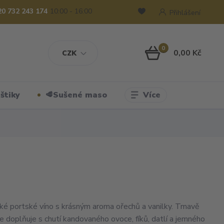
20 732 243 174
10:00 - 16:00
Přihlášení
0
0,00 Kč
CZK
Více
štiky
🥩Sušené maso
ké portské víno s krásným aroma ořechů a vanilky. Tmavě
e doplňuje s chutí kandovaného ovoce, fíků, datlí a jemného