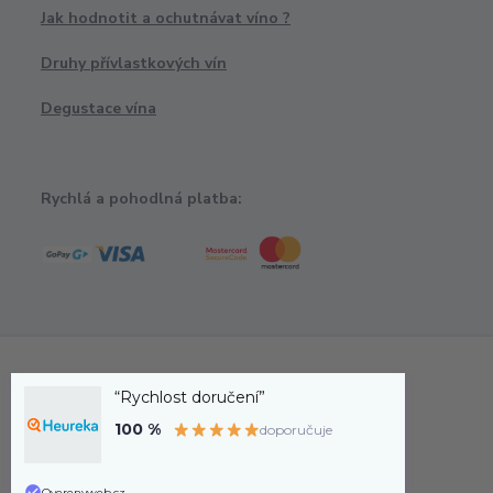
Jak hodnotit a ochutnávat víno ?
Druhy přívlastkových vín
Degustace vína
Rychlá a pohodlná platba:
“Rychlost doručení”
100 %
doporučuje
Overenyweb.cz