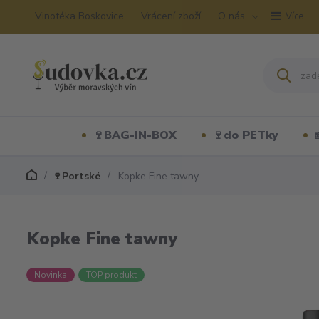
Vinotéka Boskovice
Vrácení zboží
O nás
Více
🍷BAG-IN-BOX
🍷do PETky
🍷Portské
Kopke Fine tawny
Kopke Fine tawny
Novinka
TOP produkt