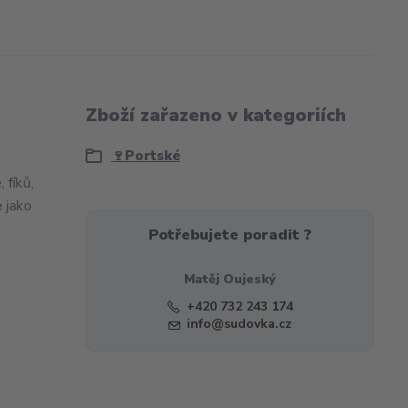
Zboží zařazeno v kategoriích
🍷Portské
 fíků,
e jako
Potřebujete poradit ?
Matěj Oujeský
+420 732 243 174
info@sudovka.cz