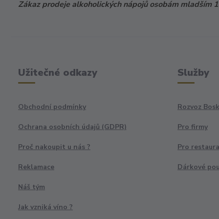
Zákaz prodeje alkoholických nápojů osobám mladším 18
Užitečné odkazy
Služby
Obchodní podmínky
Rozvoz Bosk
Ochrana osobních údajů (GDPR)
Pro firmy
Proč nakoupit u nás ?
Pro restaur
Reklamace
Dárkové po
Náš tým
Jak vzniká víno ?