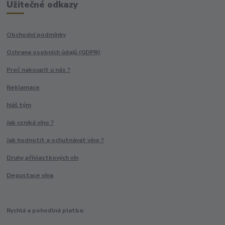
Užitečné odkazy
Obchodní podmínky
Ochrana osobních údajů (GDPR)
Proč nakoupit u nás ?
Reklamace
Náš tým
Jak vzniká víno ?
Jak hodnotit a ochutnávat víno ?
Druhy přívlastkových vín
Degustace vína
Rychlá a pohodlná platba: