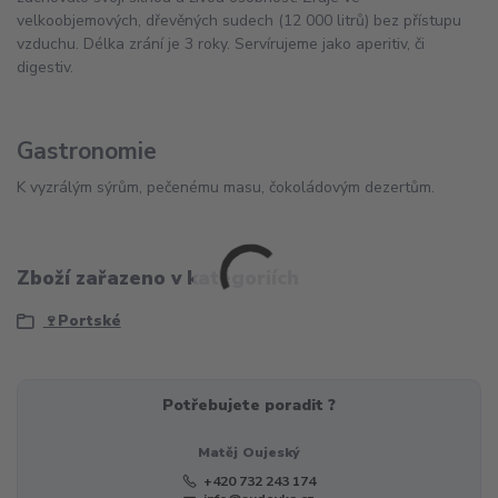
velkoobjemových, dřevěných sudech (12 000 litrů) bez přístupu
vzduchu. Délka zrání je 3 roky. Servírujeme jako aperitiv, či
digestiv.
Gastronomie
K vyzrálým sýrům, pečenému masu, čokoládovým dezertům.
Zboží zařazeno v kategoriích
🍷Portské
Potřebujete poradit ?
Matěj Oujeský
+420 732 243 174