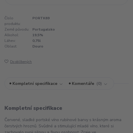
Číslo
PORTK69
produktu:
Země původu:
Portugalsko
Alkohol:
19,5%
Láhev:
0,75l
Oblast:
Douro
Do oblíbených
Kompletní specifikace
Komentáře
0
Kompletní specifikace
Červené, sladké portské víno rubínové barvy s krásným aroma
čerstvých hroznů. Svůdné a stimulující mladé víno, které si
zachovalo svoji silnou a živou osobnost. Zraje ve