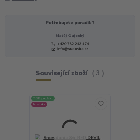
Potřebujete poradit ?
Matěj Oujeský
+420 732 243 174
info@sudovka.cz
Související zboží
3
TOP produkt
Novinka
Novinka