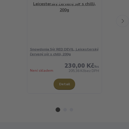
Snowdonia Sýr RED DEVIL, Leicesterský
Sýr Red Stor
červený sýr s chilli, 200g
230,00 Kč
/
ks
Není skladem
Není skladem
205,36 Kč
bez DPH
Detail