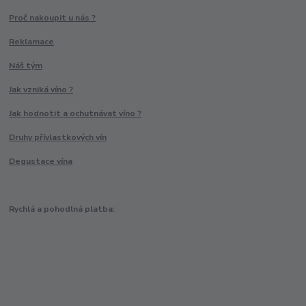
Proč nakoupit u nás ?
Reklamace
Náš tým
Jak vzniká víno ?
Jak hodnotit a ochutnávat víno ?
Druhy přívlastkových vín
Degustace vína
Rychlá a pohodlná platba: