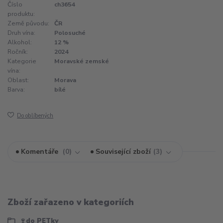
Číslo
ch3654
produktu:
Země původu:
ČR
Druh vína:
Polosuché
Alkohol:
12 %
Ročník:
2024
Kategorie
Moravské zemské
vína:
Oblast:
Morava
Barva:
bílé
Do oblíbených
Komentáře
0
Související zboží
3
Zboží zařazeno v kategoriích
🍷do PETky