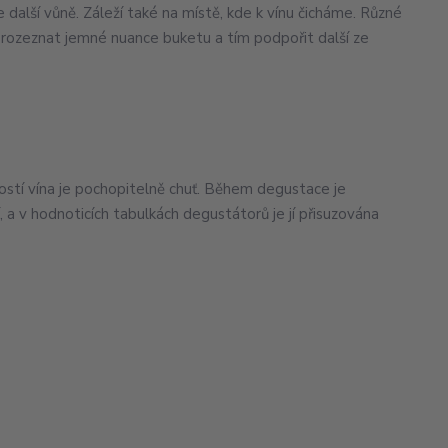
e další vůně. Záleží také na místě, kde k vínu čicháme. Různé
 rozeznat jemné nuance buketu a tím podpořit další ze
ností vína je pochopitelně chuť. Během degustace je
, a v hodnoticích tabulkách degustátorů je jí přisuzována