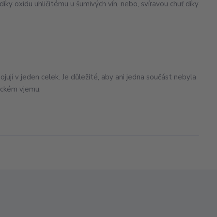
ky oxidu uhličitému u šumivých vín, nebo, svíravou chuť díky
ojují v jeden celek. Je důležité, aby ani jedna součást nebyla
ickém vjemu.