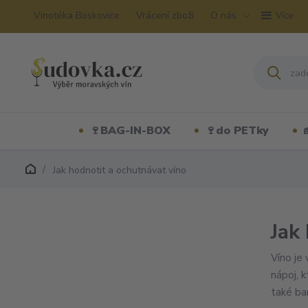
Vinotéka Boskovice
Vrácení zboží
O nás
Více
🍷BAG-IN-BOX
🍷do PETky
Jak hodnotit a ochutnávat víno
Jak
Víno je 
nápoj, 
také ba