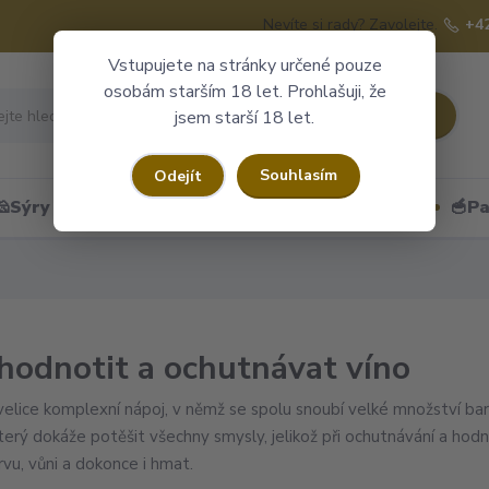
Nevíte si rady? Zavolejte.
+4
Vstupujete na stránky určené pouze
osobám starším 18 let. Prohlašuji, že
Hledat
jsem starší 18 let.
Souhlasím
Odejít
🧀Sýry
🍷Portské
🎁Dárkové obaly
🥣Pa
 hodnotit a ochutnávat víno
velice komplexní nápoj, v němž se spolu snoubí velké množství barev
který dokáže potěšit všechny smysly, jelikož při ochutnávání a ho
rvu, vůni a dokonce i hmat.