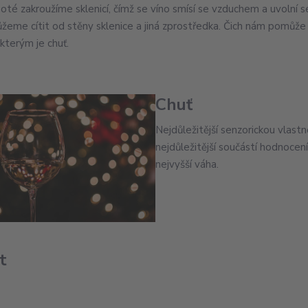
poté zakroužíme sklenicí, čímž se víno smísí se vzduchem a uvolní s
žeme cítit od stěny sklenice a jiná zprostředka. Čich nám pomůže
 kterým je chuť.
Chuť
Nejdůležitější senzorickou vlast
nejdůležitější součástí hodnocení
nejvyšší váha.
t