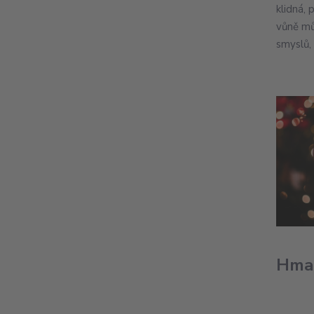
klidná, 
vůně mů
smyslů,
Hma