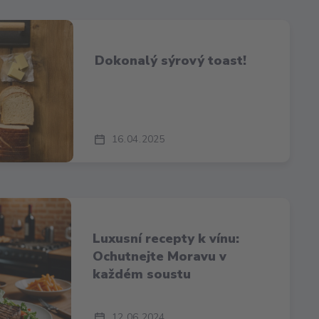
Dokonalý sýrový toast!
16
04
2025
Luxusní recepty k vínu:
Ochutnejte Moravu v
každém soustu
12
06
2024