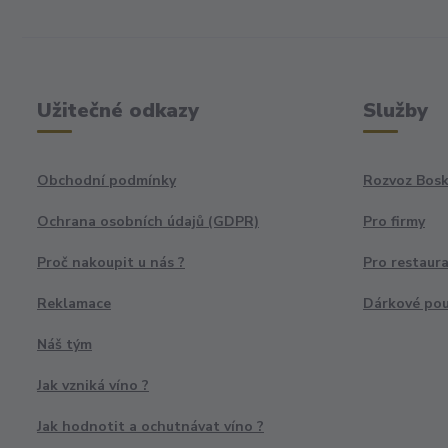
Užitečné odkazy
Služby
Obchodní podmínky
Rozvoz Bosk
Ochrana osobních údajů (GDPR)
Pro firmy
Proč nakoupit u nás ?
Pro restaur
Reklamace
Dárkové po
Náš tým
Jak vzniká víno ?
Jak hodnotit a ochutnávat víno ?