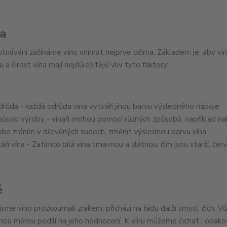
a
utnávání začínáme víno vnímat nejprve očima. Základem je, aby víno 
 a čirost vína mají nejdůležitější vliv tyto faktory:
drůda - každá odrůda vína vytváří jinou barvu výsledného nápoje
působ výroby - vinaři mohou pomocí různých způsobů, například n
ebo zráním v dřevěných sudech, změnit výslednou barvu vína
áří vína - Zatímco bílá vína tmavnou a zlátnou, čím jsou starší, če
ě
jsme víno prozkoumali zrakem, přichází na řádu další smysl, čich. Vů
ou měrou podílí na jeho hodnocení. K vínu můžeme čichat i opakovan