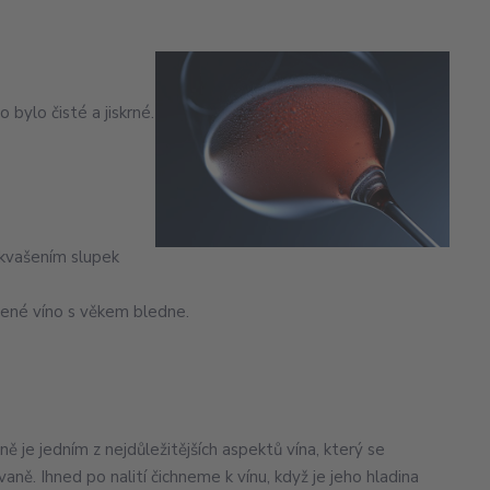
bylo čisté a jiskrné.
akvašením slupek
rvené víno s věkem bledne.
ně je jedním z nejdůležitějších aspektů vína, který se
ě. Ihned po nalití čichneme k vínu, když je jeho hladina