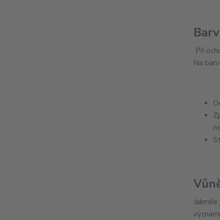
Barv
Při och
Na barvu
O
Z
n
St
Vůn
Jakmile 
významn