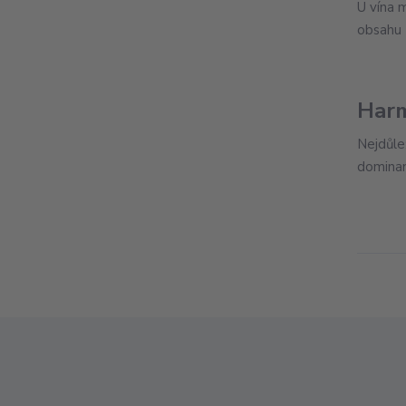
U vína 
obsahu t
Har
Nejdůlež
dominan