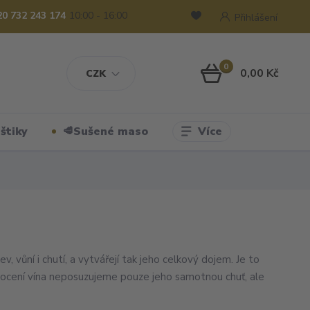
20 732 243 174
10:00 - 16:00
Přihlášení
0
0,00 Kč
CZK
Více
štiky
🥩Sušené maso
, vůní i chutí, a vytvářejí tak jeho celkový dojem. Je to
dnocení vína neposuzujeme pouze jeho samotnou chuť, ale