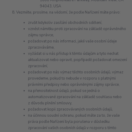
1600 Amphitheatre Parkway, Mountain View, CA
94043, USA
Vezměte, prosíme, na vědomí, že podle Nařízení máte právo:
zrušit kdykoliv zasílání obchodních sdělení,
vznést námitku proti zpracování na základě oprávněného
zájmu správce,
požadovat po nás informaci, jaké vaše osobní údaje
zpracováváme,
vyžádat si u nás přístup k těmto údajům a tyto nechat
aktualizovat nebo opravit, popřípadě požadovat omezení
zpracování,
požadovat po nás výmaz těchto osobních údajů, výmaz
provedeme, pokud to nebude v rozporu s platnými
právními předpisy nebo oprávněnými zájmy správce,
na přenositelnost údajů, pokud se jedná o
automatizované zpracování na základě souhlasu nebo
z důvodu plnění smlouvy,
požadovat kopii zpracovávaných osobních údajů,
na účinnou soudní ochranu, pokud máte za to, že vaše
práva podle Nařízení byla porušena v důsledku
zpracování vašich osobních údajů v rozporu s tímto