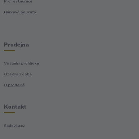
Pro restaurace
Dárkové poukazy
Prodejna
Virtuální prohlídka
Otevírací doba
O prodejně
Kontakt
Sudovka.cz