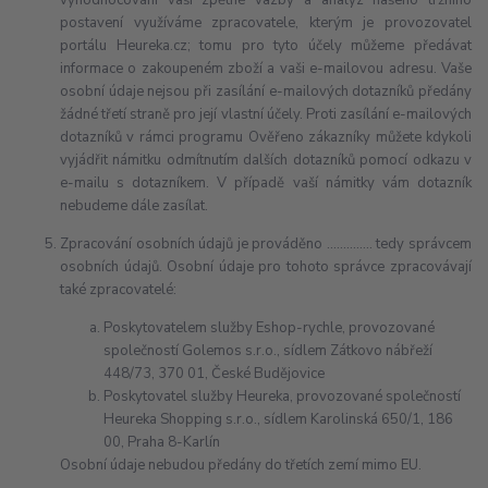
vyhodnocování vaší zpětné vazby a analýz našeho tržního
postavení využíváme zpracovatele, kterým je provozovatel
portálu Heureka.cz; tomu pro tyto účely můžeme předávat
informace o zakoupeném zboží a vaši e-mailovou adresu. Vaše
osobní údaje nejsou při zasílání e-mailových dotazníků předány
žádné třetí straně pro její vlastní účely. Proti zasílání e-mailových
dotazníků v rámci programu Ověřeno zákazníky můžete kdykoli
vyjádřit námitku odmítnutím dalších dotazníků pomocí odkazu v
e-mailu s dotazníkem. V případě vaší námitky vám dotazník
nebudeme dále zasílat.
Zpracování osobních údajů je prováděno ………….. tedy správcem
osobních údajů. Osobní údaje pro tohoto správce zpracovávají
také zpracovatelé:
Poskytovatelem služby Eshop-rychle, provozované
společností Golemos s.r.o., sídlem Zátkovo nábřeží
448/73, 370 01, České Budějovice
Poskytovatel služby Heureka, provozované společností
Heureka Shopping s.r.o., sídlem Karolinská 650/1, 186
00, Praha 8-Karlín
Osobní údaje nebudou předány do třetích zemí mimo EU.