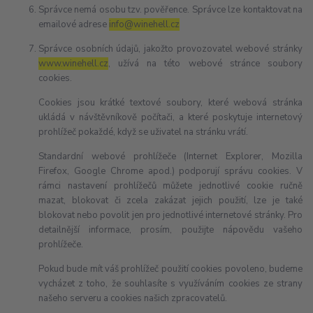
Správce nemá osobu tzv. pověřence. Správce lze kontaktovat na
emailové adrese
info@winehell.cz
Správce osobních údajů, jakožto provozovatel webové stránky
www.winehell.cz
, užívá na této webové stránce soubory
cookies.
Cookies jsou krátké textové soubory, které webová stránka
ukládá v návštěvníkově počítači, a které poskytuje internetový
prohlížeč pokaždé, když se uživatel na stránku vrátí.
Standardní webové prohlížeče (Internet Explorer, Mozilla
Firefox, Google Chrome apod.) podporují správu cookies. V
rámci nastavení prohlížečů můžete jednotlivé cookie ručně
mazat, blokovat či zcela zakázat jejich použití, lze je také
blokovat nebo povolit jen pro jednotlivé internetové stránky. Pro
detailnější informace, prosím, použijte nápovědu vašeho
prohlížeče.
Pokud bude mít váš prohlížeč použití cookies povoleno, budeme
vycházet z toho, že souhlasíte s využíváním cookies ze strany
našeho serveru a cookies našich zpracovatelů.