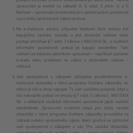
předpis uchování smluvní dokumentace po dobu delší. Takové
zpracování je možné na základě čl. 6 odst. 1 písm. c) a f)
Nařízení – zpracování je nezbytné pro splnění právní povinnosti
a pro účely oprávněných zájmů správce.
Na e-mailovou adresu, případně telefonní číslo mohou být
kupujícímu zasílány novinky a jiná obchodní sdělení, tento
postup umožňuje § 7 odst. 3 zákona č.480/2004 Sb., o službách
informační společnosti, pokud jej kupující neodmítne. Tato
sdělení lze kdykoliv jakýmkoliv způsobem – například zasláním
e-mailu nebo proklikem na odkaz v obchodním sdělení –
odhlásit.
Vaši spokojenost s nákupem zjišťujeme prostřednictvím e-
mailových dotazníků v rámci programu Ověřeno zákazníky, do
něhož je náš e-shop zapojen. Ty vám zasíláme pokaždé, když u
nás nakoupíte, pokud ve smyslu § 7 odst. 3 zákona č. 480/2004
Sb. o některých službách informační společnosti jejich zasílání
neodmítnete. Zpracování osobních údajů pro účely zaslání
dotazníků v rámci programu Ověřeno zákazníky provádíme na
základě našeho oprávněného zájmu, který spočívá ve zjišťování
vaší spokojenosti s nákupem u nás. Pro zasílání dotazníků,