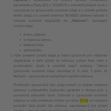
„správce“
) zpracovává ve smyslu nařízení Evropského
parlamentu a Rady (EU) č. 2016/679 o ochraně fyzických osob v
souvislosti se zpracováním osobních údajů a o volném pohybu
těchto údajů a o zrušení směrnice 95/46/ES (obecné nařízení o
ochraně osobních údajů)(dále jen
„Nařízení“
), následující
osobní údaje:
jméno, příjmení
e-mailovou adresu
telefonní číslo
adresu/sídlo
Výše uvedené osobní údaje je nutné zpracovat pro odbavení
objednávek a další plnění ze smlouvy, pokud mezi vámi a
prodávajícím dojde k uzavření kupní smlouvy. Takové
zpracování osobních údajů umožňuje čl. 6 odst. 1 písm. b)
Nařízení – zpracování je nezbytné pro splnění smlouvy.
Prodávající zpracovává tyto údaje rovněž za účelem evidence
smlouvy a případného budoucího uplatnění a obranu práv a
povinností smluvních stran. Uchování a zpracování osobních
údajů je za výše uvedeným účelem po dobu
10 let
od realizace
poslední části plnění dle smlouvy, nepožaduje-li jiný právní