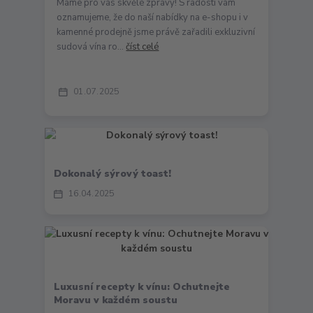
Máme pro vás skvělé zprávy! S radostí vám
oznamujeme, že do naší nabídky na e-shopu i v
kamenné prodejně jsme právě zařadili exkluzivní
sudová vína ro...
číst celé
01
07
2025
Dokonalý sýrový toast!
16
04
2025
Luxusní recepty k vínu: Ochutnejte
Moravu v každém soustu