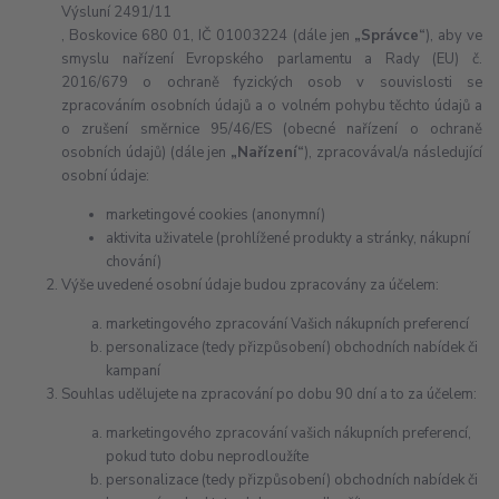
Výsluní 2491/11
, Boskovice 680 01, IČ 01003224 (dále jen
„Správce“
), aby ve
smyslu nařízení Evropského parlamentu a Rady (EU) č.
2016/679 o ochraně fyzických osob v souvislosti se
zpracováním osobních údajů a o volném pohybu těchto údajů a
o zrušení směrnice 95/46/ES (obecné nařízení o ochraně
osobních údajů) (dále jen
„Nařízení“
), zpracovával/a následující
osobní údaje:
marketingové cookies (anonymní)
aktivita uživatele (prohlížené produkty a stránky, nákupní
chování)
Výše uvedené osobní údaje budou zpracovány za účelem:
marketingového zpracování Vašich nákupních preferencí
personalizace (tedy přizpůsobení) obchodních nabídek či
kampaní
Souhlas udělujete na zpracování po dobu 90 dní a to za účelem:
marketingového zpracování vašich nákupních preferencí,
pokud tuto dobu neprodloužíte
personalizace (tedy přizpůsobení) obchodních nabídek či