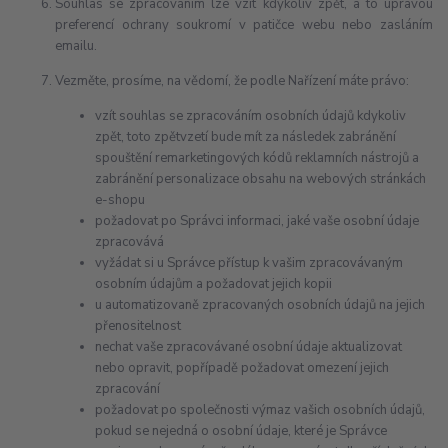
Souhlas se zpracováním lze vzít kdykoliv zpět, a to úpravou
preferencí ochrany soukromí v patičce webu nebo zasláním
emailu.
Vezměte, prosíme, na vědomí, že podle Nařízení máte právo:
vzít souhlas se zpracováním osobních údajů kdykoliv
zpět, toto zpětvzetí bude mít za následek zabránění
spouštění remarketingových kódů reklamních nástrojů a
zabránění personalizace obsahu na webových stránkách
e-shopu
požadovat po Správci informaci, jaké vaše osobní údaje
zpracovává
vyžádat si u Správce přístup k vašim zpracovávaným
osobním údajům a požadovat jejich kopii
u automatizovaně zpracovaných osobních údajů na jejich
přenositelnost
nechat vaše zpracovávané osobní údaje aktualizovat
nebo opravit, popřípadě požadovat omezení jejich
zpracování
požadovat po společnosti výmaz vašich osobních údajů,
pokud se nejedná o osobní údaje, které je Správce