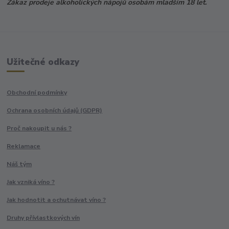
Zákaz prodeje alkoholických nápojů osobám mladším 18 let.
Užitečné odkazy
Obchodní podmínky
Ochrana osobních údajů (GDPR)
Proč nakoupit u nás ?
Reklamace
Náš tým
Jak vzniká víno ?
Jak hodnotit a ochutnávat víno ?
Druhy přívlastkových vín