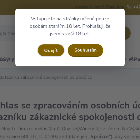
Nevíte si rady? Zavolejte.
+4
Vstupujete na stránky určené pouze
osobám starším 18 let. Prohlašuji, že
Hledat
jsem starší 18 let.
Souhlasím
Odejít
🧀Sýry
🍷Portské
🎁Dárkové obaly
🥣Pa
dotazníku zákaznické spokojenosti od Zboží.cz
hlas se zpracováním osobních úd
azníku zákaznické spokojenosti 
dělujete tímto souhlas Matěj Oujeský,Winehell, se sídlem Na Výsl
 Boskovice 680 01, IČ 01003224 (dále jen
„Správce“
), aby ve smy