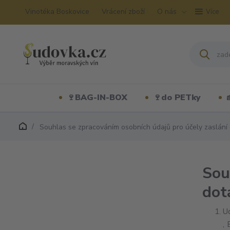
Vinotéka Boskovice
Vrácení zboží
O nás
Více
🍷BAG-IN-BOX
🍷do PETky
Souhlas se zpracováním osobních údajů pro účely zaslání 
Sou
dot
U
,