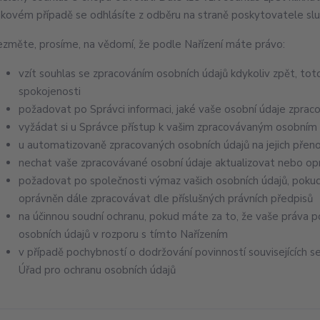
akovém případě se odhlásíte z odběru na straně poskytovatele slu
ezměte, prosíme, na vědomí, že podle Nařízení máte právo:
vzít souhlas se zpracováním osobních údajů kdykoliv zpět, tot
spokojenosti
požadovat po Správci informaci, jaké vaše osobní údaje zprac
vyžádat si u Správce přístup k vašim zpracovávaným osobním 
u automatizovaně zpracovaných osobních údajů na jejich přen
nechat vaše zpracovávané osobní údaje aktualizovat nebo opr
požadovat po společnosti výmaz vašich osobních údajů, pokud
oprávněn dále zpracovávat dle příslušných právních předpisů
na účinnou soudní ochranu, pokud máte za to, že vaše práva p
osobních údajů v rozporu s tímto Nařízením
v případě pochybností o dodržování povinností souvisejících 
Úřad pro ochranu osobních údajů