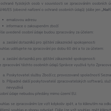
 ochraně fyzických osob v souvislosti se zpracováním osobních 
5/46/ES (obecné nařízení o ochraně osobních údajů) (dále jen
„Naří
emailovou adresu
informace o zakoupeném zboží
ýše uvedené osobní údaje budou zpracovány za účelem:
zaslání dotazníků pro zjištění zákaznické spokojenosti
ouhlas udělujete na zpracování po dobu 60 dní a to za účelem:
zaslání dotazníků pro zjištění zákaznické spokojenosti
e zpracování těchto osobních údajů Správce využívá tyto Zpracova
Poskytovatel služby Zboží.cz, provozované společností Seznam
Případně další poskytovatelé zpracovatelských softwarů, služ
nevyužívá
sobní údaje nebudou předány mimo území EU.
ouhlas se zpracováním lze vzít kdykoliv zpět, a to kliknutím na odk
dělený souhlas e-shopu odvolat. Dále lze vzít souhlas zpět kliknu