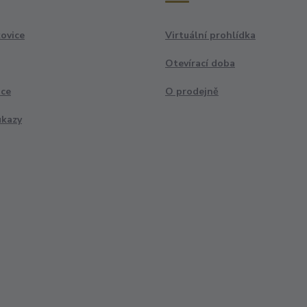
ovice
Virtuální prohlídka
Otevírací doba
ace
O prodejně
ukazy