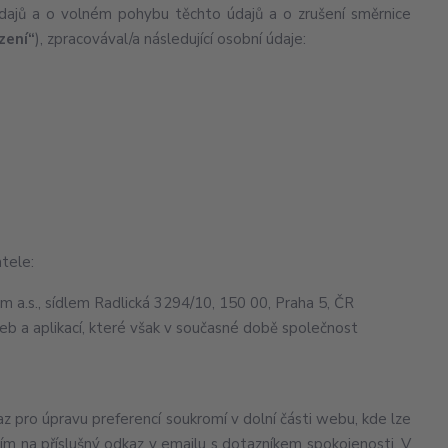
údajů a o volném pohybu těchto údajů a o zrušení směrnice
zení“
), zpracovával/a následující osobní údaje:
tele:
 a.s., sídlem Radlická 3294/10, 150 00, Praha 5, ČR
eb a aplikací, které však v současné době společnost
az pro úpravu preferencí soukromí v dolní části webu, kde lze
tím na příslušný odkaz v emailu s dotazníkem spokojenosti. V