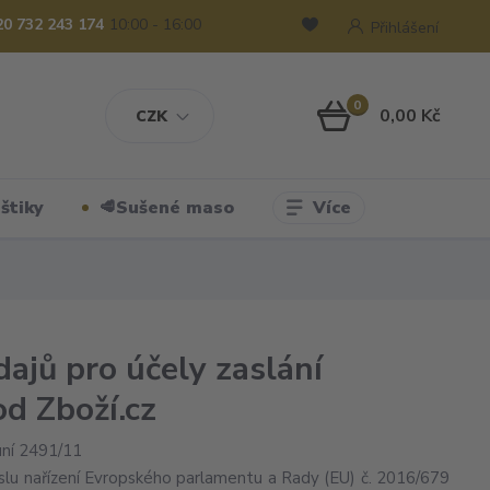
20 732 243 174
10:00 - 16:00
Přihlášení
0
0,00 Kč
CZK
Více
štiky
🥩Sušené maso
ajů pro účely zaslání
od Zboží.cz
uní 2491/11
slu nařízení Evropského parlamentu a Rady (EU) č. 2016/679