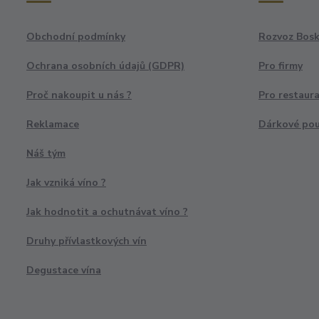
Obchodní podmínky
Rozvoz Bosk
Ochrana osobních údajů (GDPR)
Pro firmy
Proč nakoupit u nás ?
Pro restaur
Reklamace
Dárkové po
Náš tým
Jak vzniká víno ?
Jak hodnotit a ochutnávat víno ?
Druhy přívlastkových vín
Degustace vína