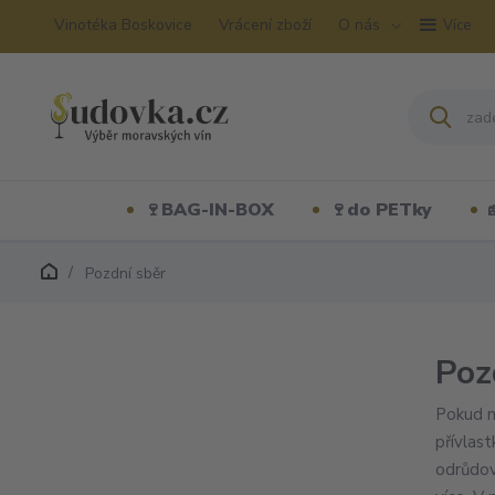
Vinotéka Boskovice
Vrácení zboží
O nás
Více
🍷BAG-IN-BOX
🍷do PETky
Pozdní sběr
Poz
Pokud n
přívlas
odrůdov