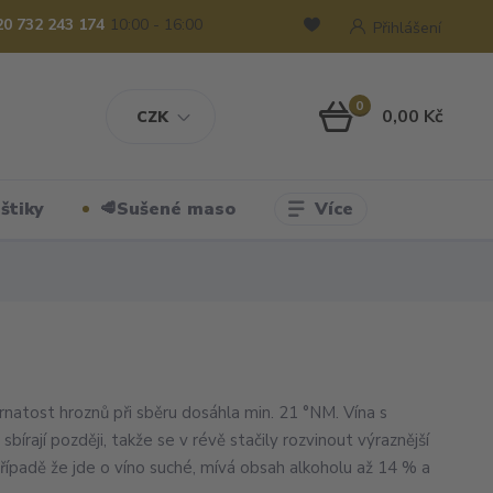
20 732 243 174
10:00 - 16:00
Přihlášení
0
0,00 Kč
CZK
Více
štiky
🥩Sušené maso
rnatost hroznů při sběru dosáhla min. 21 °NM. Vína s
bírají později, takže se v révě stačily rozvinout výraznější
případě že jde o víno suché, mívá obsah alkoholu až 14 % a