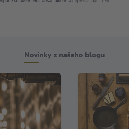
 případě sladkého vína obsah alkoholu nepřekračuje 11 %.
Novinky z našeho blogu