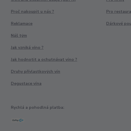
Proč nakoupit u nás ?
Pro restaur
Reklamace
Dárkové po
Náš tým
Jak vzniká víno ?
Jak hodnotit a ochutnávat víno ?
Druhy přívlastkových vín
Degustace vína
Rychlá a pohodlná platba: