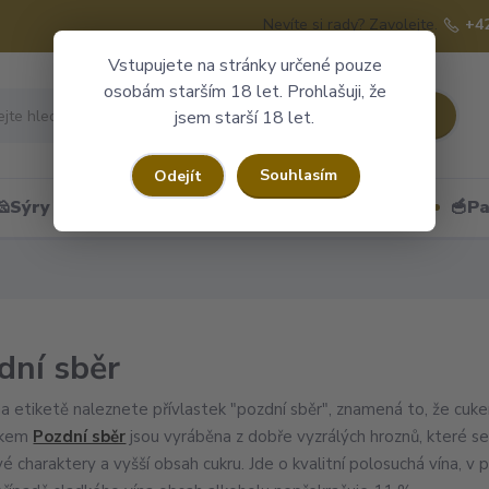
Nevíte si rady? Zavolejte.
+4
Vstupujete na stránky určené pouze
osobám starším 18 let. Prohlašuji, že
Hledat
jsem starší 18 let.
Souhlasím
Odejít
🧀Sýry
🍷Portské
🎁Dárkové obaly
🥣Pa
dní sběr
a etiketě naleznete přívlastek "pozdní sběr", znamená to, že cuke
tkem
Pozdní sběr
jsou vyráběna z dobře vyzrálých hroznů, které se s
é charaktery a vyšší obsah cukru. Jde o kvalitní polosuchá vína, v 