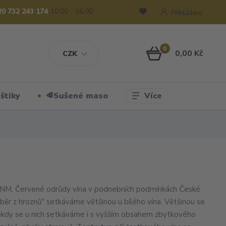
20 732 243 174
10:00 - 16:00
Přihlášení
0
0,00 Kč
CZK
Více
štiky
🥩Sušené maso
 °NM. Červené odrůdy vína v podnebních podmínkách České
ýběr z hroznů" setkáváme většinou u bílého vína. Většinou se
někdy se u nich setkáváme i s vyšším obsahem zbytkového