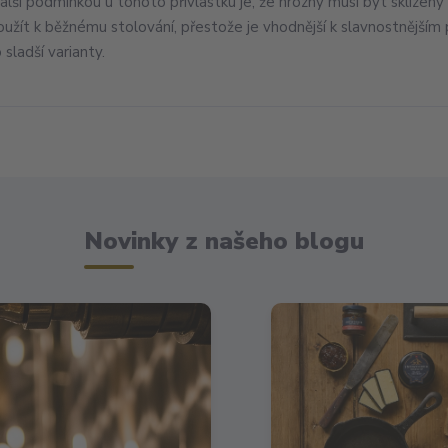
alší podmínkou u tohoto přívlastku je, že hrozny musí být sklizeny 
užít k běžnému stolování, přestože je vhodnější k slavnostnějším p
 sladší varianty.
Novinky z našeho blogu