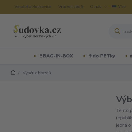
Vinotéka Boskovice
Vrácení zboží
O nás
Více
🍷BAG-IN-BOX
🍷do PETky
Výběr z hroznů
Výb
Tento p
republi
jedná o