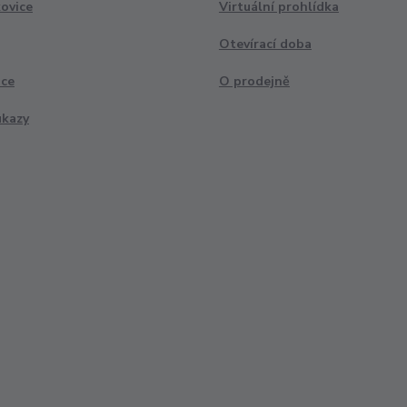
ovice
Virtuální prohlídka
Otevírací doba
ace
O prodejně
ukazy