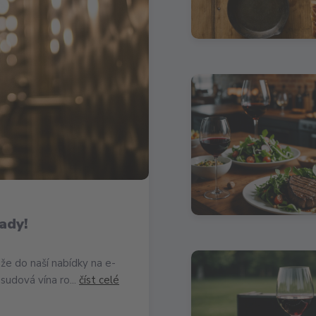
ady!
že do naší nabídky na e-
sudová vína ro...
číst celé