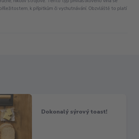
ručně, nikoliv strojově. Tento typ přívlastkového vína se
říležitostem, k přípitkům či vychutnávání. Obzvláště to platí
Dokonalý sýrový toast!