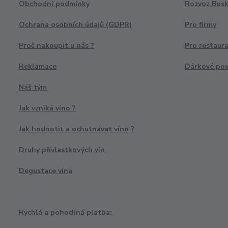
Obchodní podmínky
Rozvoz Bosk
Ochrana osobních údajů (GDPR)
Pro firmy
Proč nakoupit u nás ?
Pro restaur
Reklamace
Dárkové po
Náš tým
Jak vzniká víno ?
Jak hodnotit a ochutnávat víno ?
Druhy přívlastkových vín
Degustace vína
Rychlá a pohodlná platba: