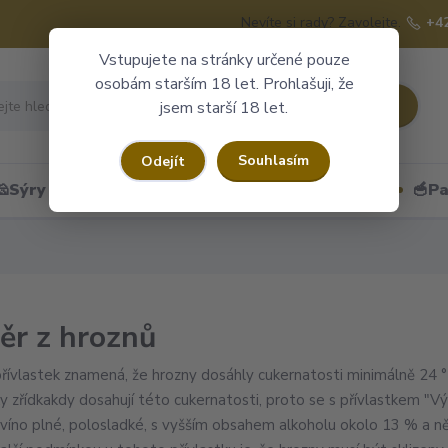
Nevíte si rady? Zavolejte.
+4
Vstupujete na stránky určené pouze
osobám starším 18 let. Prohlašuji, že
Hledat
jsem starší 18 let.
Souhlasím
Odejít
🧀Sýry
🍷Portské
🎁Dárkové obaly
🥣Pa
ěr z hroznů
řívlastek znamená, že hrozny dosáhly cukernatosti minimálně 24
ky zřídkakdy dosahují této cukernatosti, proto se s přívlastkem "V
 víno plné, polosladké, s vyšším obsahem alkoholu okolo 13 % a 