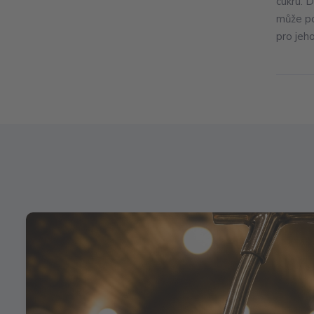
cukru. D
může po
pro jeho