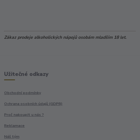
Zákaz prodeje alkoholických nápojů osobám mladším 18 let.
Užitečné odkazy
Obchodní podmínky
Ochrana osobních údajů (GDPR)
Proč nakoupit u nás ?
Reklamace
Náš tým