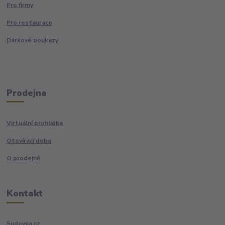
Pro firmy
Pro restaurace
Dárkové poukazy
Prodejna
Virtuální prohlídka
Otevírací doba
O prodejně
Kontakt
Sudovka.cz