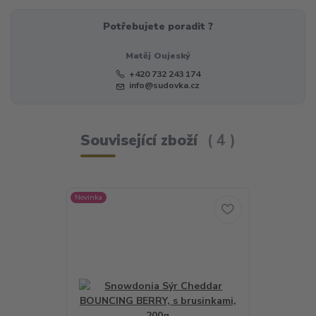
Potřebujete poradit ?
Matěj Oujeský
+420 732 243 174
info@sudovka.cz
Související zboží
4
Novinka
TOP produkt
Novinka