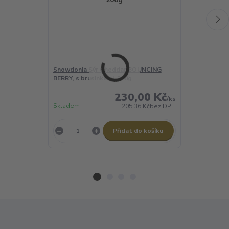
Snowdonia Sýr Cheddar BOUNCING
Black Bomber
BERRY, s brusinkami, 200g
230,00 Kč
/
ks
Skladem
Skladem
205,36 Kč
bez DPH
Přidat do košíku