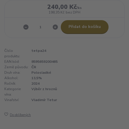
240,00 Kč
/
ks
198,35 Kč
bez DPH
Přidat do košíku
Číslo
tetpa24
produktu:
EAN kód:
8595659200465
Země původu:
ČR
Druh vína:
Polosladké
Alkohol:
13,5%
Ročník:
2024
Kategorie
Výběr z hroznů
vína:
Vinařství:
Vladimír Tetur
Do oblíbených