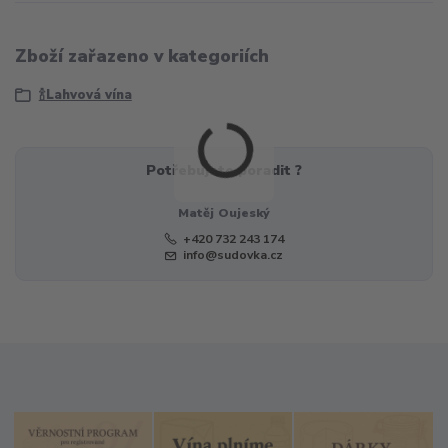
Zboží zařazeno v kategoriích
🍾Lahvová vína
Potřebujete poradit ?
Matěj Oujeský
+420 732 243 174
info@sudovka.cz