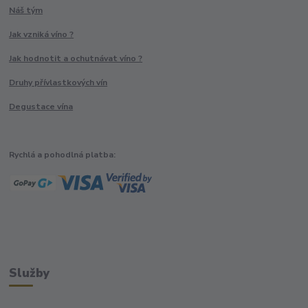
Náš tým
Jak vzniká víno ?
Jak hodnotit a ochutnávat víno ?
Druhy přívlastkových vín
Degustace vína
Rychlá a pohodlná platba:
Služby