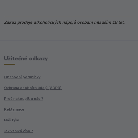
Zákaz prodeje alkoholických nápojů osobám mladším 18 let.
Užitečné odkazy
Obchodní podmínky
Ochrana osobních údajů (GDPR)
Proč nakoupit u nás ?
Reklamace
Náš tým
Jak vzniká víno ?