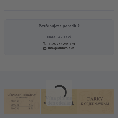
Potřebujete poradit ?
Matěj Oujeský
+420 732 243 174
info@sudovka.cz