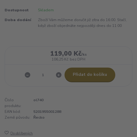
Dostupnost
Skladem
Doba dodání
Zboží Vám můžeme doručit již zítra do 16:00. Stačí,
když zboží objednáte nejpozději dnes do 11:00
119,00 Kč
/
ks
106,25 Kč
bez DPH
Přidat do košíku
Číslo
ol740
produktu:
EAN kód:
5201955001288
Země původu:
Řecko
Do oblíbených