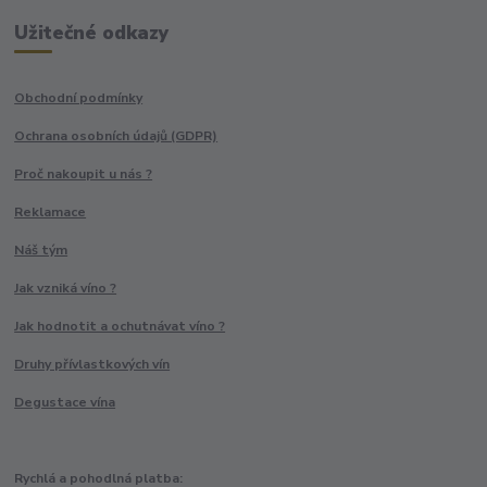
Užitečné odkazy
Obchodní podmínky
Ochrana osobních údajů (GDPR)
Proč nakoupit u nás ?
Reklamace
Náš tým
Jak vzniká víno ?
Jak hodnotit a ochutnávat víno ?
Druhy přívlastkových vín
Degustace vína
Rychlá a pohodlná platba: