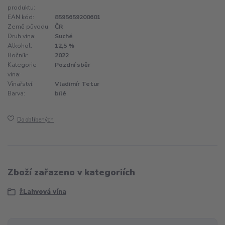
produktu:
EAN kód:
8595659200601
Země původu:
ČR
Druh vína:
Suché
Alkohol:
12,5 %
Ročník:
2022
Kategorie
Pozdní sběr
vína:
Vinařství:
Vladimír Tetur
Barva:
bílé
Do oblíbených
Zboží zařazeno v kategoriích
🍾Lahvová vína