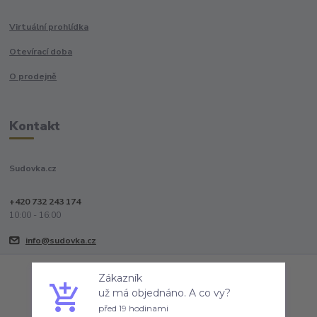
Virtuální prohlídka
Otevírací doba
O prodejně
Kontakt
Sudovka.cz
+420 732 243 174
10:00 - 16:00
info@sudovka.cz
Zákazník
už má objednáno. A co vy?
Souhlasím
Nastavení
před 19 hodinami