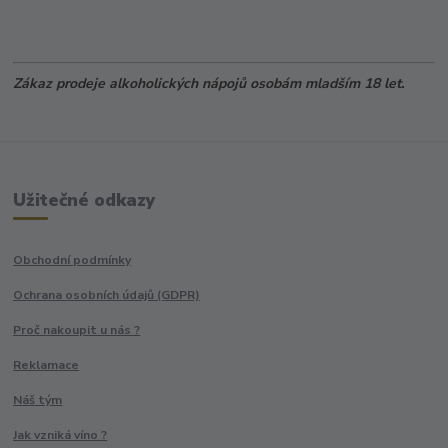
Zákaz prodeje alkoholických nápojů osobám mladším 18 let.
Užitečné odkazy
Obchodní podmínky
Ochrana osobních údajů (GDPR)
Proč nakoupit u nás ?
Reklamace
Náš tým
Jak vzniká víno ?