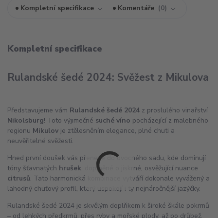
Kompletní specifikace
Komentáře
0
Kompletní specifikace
Rulandské šedé 2024: Svěžest z Mikulova
Představujeme vám
Rulandské šedé 2024
z proslulého vinařství
Nikolsburg
! Toto výjimečné
suché víno
pocházející z malebného
regionu
Mikulov
je ztělesněním elegance, plné chuti a
neuvěřitelné svěžesti.
Hned první doušek vás přenese do ovocného sadu, kde dominují
tóny šťavnatých
hrušek
, doplněné o jiskrné, osvěžující nuance
citrusů
. Tato harmonická kombinace vytváří dokonale vyvážený a
lahodný chuťový profil, který uspokojí i ty nejnáročnější jazýčky.
Rulandské šedé 2024 je skvělým doplňkem k široké škále pokrmů
– od lehkých předkrmů, přes ryby a mořské plody, až po drůbež.