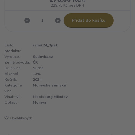
/
ks
229,75 Kč
bez DPH
Přidat do košíku
Číslo
rsmik24_3pet
produktu:
Výrobce:
Sudovka.cz
Země původu:
ČR
Druh vína:
Suché
Alkohol:
13%
Ročník:
2024
Kategorie
Moravské zemské
vína:
Vinařství:
Nikolsburg Mikulov
Oblast:
Morava
Do oblíbených