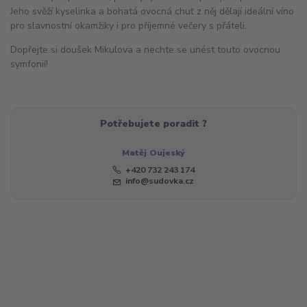
Jeho svěží kyselinka a bohatá ovocná chuť z něj dělají ideální víno
pro slavnostní okamžiky i pro příjemné večery s přáteli.
Dopřejte si doušek Mikulova a nechte se unést touto ovocnou
symfonií!
Potřebujete poradit ?
Matěj Oujeský
+420 732 243 174
info@sudovka.cz