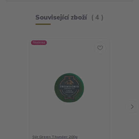
Související zboží
4
Novinka
Novinka
Sýr Green Thunder 200g
Snowdonia S