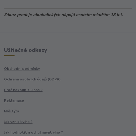
Zákaz prodeje alkoholických nápojů osobám mladším 18 let.
Užitečné odkazy
Obchodní podmínky
Ochrana osobních údajů (GDPR)
Proč nakoupit u nás ?
Reklamace
Náš tým
Jak vzniká víno ?
Jak hodnotit a ochutnávat víno ?