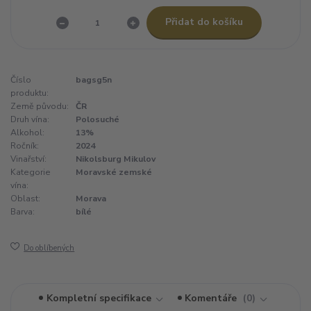
Přidat do košíku
Číslo
bagsg5n
produktu:
Země původu:
ČR
Druh vína:
Polosuché
Alkohol:
13%
Ročník:
2024
Vinařství:
Nikolsburg Mikulov
Kategorie
Moravské zemské
vína:
Oblast:
Morava
Barva:
bílé
Do oblíbených
Kompletní specifikace
Komentáře
0