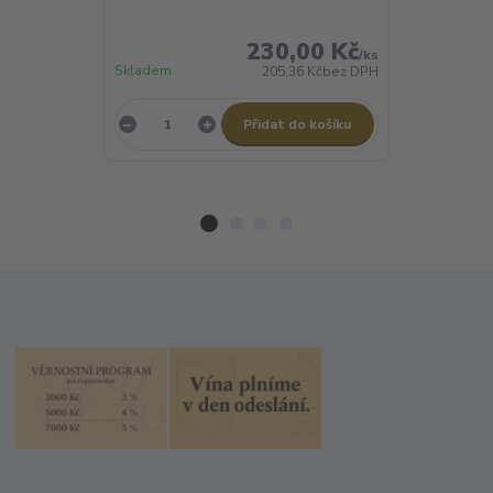
BERRY, s brus
230,00 Kč
/
ks
Skladem
Skladem
205,36 Kč
bez DPH
Přidat do košíku