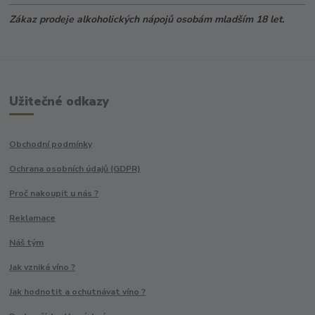
Zákaz prodeje alkoholických nápojů osobám mladším 18 let.
Užitečné odkazy
Obchodní podmínky
Ochrana osobních údajů (GDPR)
Proč nakoupit u nás ?
Reklamace
Náš tým
Jak vzniká víno ?
Jak hodnotit a ochutnávat víno ?