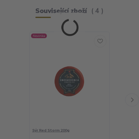
Související zboží
4
Novinka
Novinka
Sýr Red Storm 200g
Snowdonia S
uzený na dřev