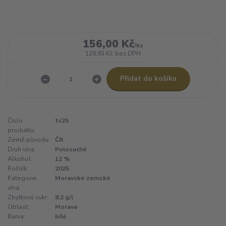
156,00 Kč
/
ks
128,93 Kč
bez DPH
Přidat do košíku
Číslo
tc25
produktu:
Země původu:
ČR
Druh vína:
Polosuché
Alkohol:
12 %
Ročník:
2025
Kategorie
Moravské zemské
vína:
Zbytkový cukr:
8,2 g/l
Oblast:
Morava
Barva:
bílé