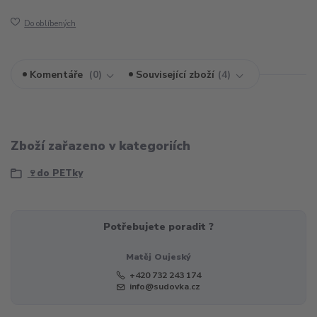
Do oblíbených
Komentáře
0
Související zboží
4
Zboží zařazeno v kategoriích
🍷do PETky
Potřebujete poradit ?
Matěj Oujeský
+420 732 243 174
info@sudovka.cz