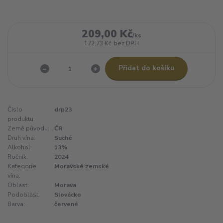
209,00 Kč
/
ks
172,73 Kč
bez DPH
Přidat do košíku
Číslo
drp23
produktu:
Země původu:
ČR
Druh vína:
Suché
Alkohol:
13%
Ročník:
2024
Kategorie
Moravské zemské
vína:
Oblast:
Morava
Podoblast:
Slovácko
Barva:
červené