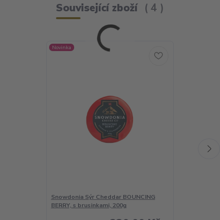
Související zboží
4
Novinka
TOP produkt
Novinka
Snowdonia Sýr Cheddar BOUNCING
Snowdonia Sýr
BERRY, s brusinkami, 200g
červený sýr s c