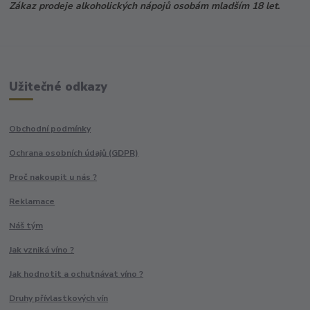
Zákaz prodeje alkoholických nápojů osobám mladším 18 let.
Užitečné odkazy
Obchodní podmínky
Ochrana osobních údajů (GDPR)
Proč nakoupit u nás ?
Reklamace
Náš tým
Jak vzniká víno ?
Jak hodnotit a ochutnávat víno ?
Druhy přívlastkových vín