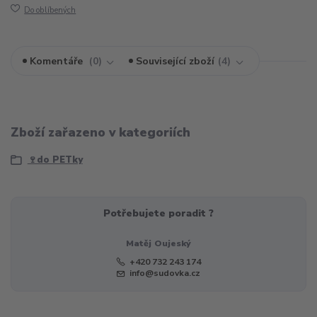
Do oblíbených
Komentáře
0
Související zboží
4
Zboží zařazeno v kategoriích
🍷do PETky
Potřebujete poradit ?
Matěj Oujeský
+420 732 243 174
info@sudovka.cz