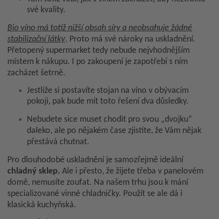
své kvality.
Bio víno má totiž nižší obsah síry a neobsahuje žádné
stabilizační látky
. Proto má své nároky na uskladnění.
Přetopený supermarket tedy nebude nejvhodnějším
místem k nákupu. I po zakoupení je zapotřebí s ním
zacházet šetrně.
Jestliže si postavíte stojan na víno v obývacím
pokoji, pak bude mít toto řešení dva důsledky.
Nebudete sice muset chodit pro svou „dvojku“
daleko, ale po nějakém čase zjistíte, že Vám nějak
přestává chutnat.
Pro dlouhodobé uskladnění je samozřejmě ideální
chladný sklep.
Ale i přesto, že žijete třeba v panelovém
domě, nemusíte zoufat. Na našem trhu jsou k mání
specializované vinné chladničky. Použít se ale dá i
klasická kuchyňská.