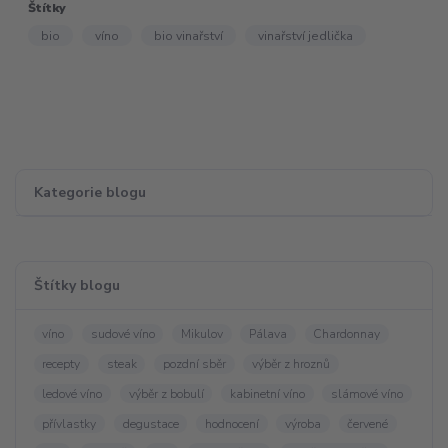
Štítky
bio
víno
bio vinařství
vinařství jedlička
Kategorie blogu
Štítky blogu
víno
sudové víno
Mikulov
Pálava
Chardonnay
recepty
steak
pozdní sběr
výběr z hroznů
ledové víno
výběr z bobulí
kabinetní víno
slámové víno
přívlastky
degustace
hodnocení
výroba
červené