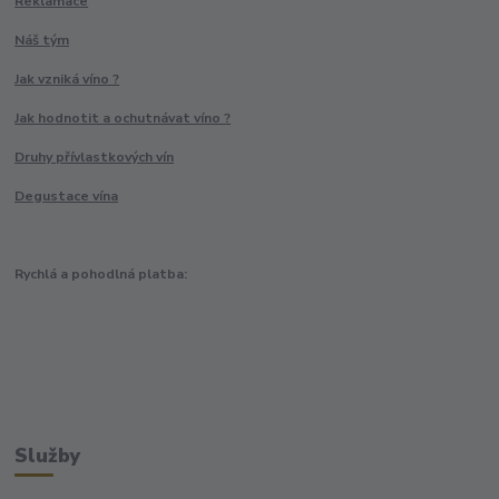
Reklamace
Náš tým
Jak vzniká víno ?
Jak hodnotit a ochutnávat víno ?
Druhy přívlastkových vín
Degustace vína
Rychlá a pohodlná platba:
Služby