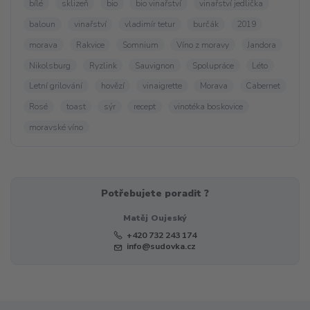
bílé
sklizeň
bio
bio vinařství
vinařství jedlička
baloun
vinařství
vladimír tetur
burčák
2019
morava
Rakvice
Somnium
Víno z moravy
Jandora
Nikolsburg
Ryzlink
Sauvignon
Spolupráce
Léto
Letní grilování
hovězí
vinaigrette
Morava
Cabernet
Rosé
toast
sýr
recept
vinotéka boskovice
moravské víno
Potřebujete poradit ?
Matěj Oujeský
+420 732 243 174
info@sudovka.cz