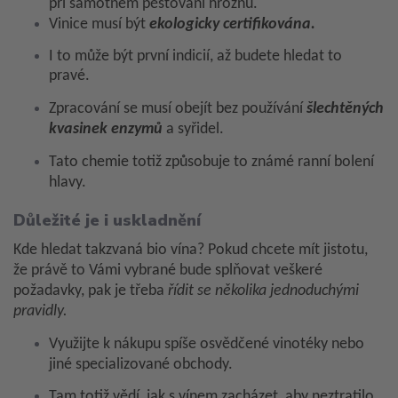
při samotném pěstování hroznů.
Vinice musí být
ekologicky certifikována.
I to může být první indicií, až budete hledat to
pravé.
Zpracování se musí obejít bez používání
šlechtěných
kvasinek enzymů
a syřidel.
Tato chemie totiž způsobuje to známé ranní bolení
hlavy.
Důležité je i uskladnění
Kde hledat takzvaná bio vína? Pokud chcete mít jistotu,
že právě to Vámi vybrané bude splňovat veškeré
požadavky, pak je třeba
řídit se několika jednoduchými
pravidly.
Využijte k nákupu spíše osvědčené vinotéky nebo
jiné specializované obchody.
Tam totiž vědí, jak s vínem zacházet, aby neztratilo