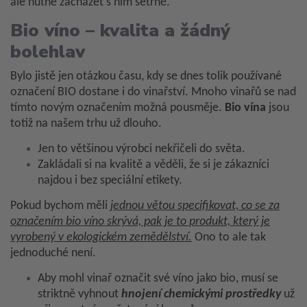
ale nutné zacházet s ním šetrně.
Bio víno – kvalita a
žádný
bolehlav
Bylo jistě jen otázkou času, kdy se dnes tolik používané
označení BIO dostane i do vinařství. Mnoho vinařů se nad
tímto novým označením možná pousměje.
Bio vína
jsou
totiž na našem trhu už dlouho.
Jen to většinou výrobci nekřičeli do světa.
Zakládali si na kvalitě a věděli, že si je zákazníci
najdou i bez speciální etikety.
Pokud bychom měli
jednou větou specifikovat, co se za
označením bio víno skrývá, pak je to produkt, který je
vyrobený v ekologickém zemědělství.
Ono to ale tak
jednoduché není.
Aby mohl vinař označit své víno jako bio, musí se
striktně vyhnout
hnojení chemickými prostředky
už