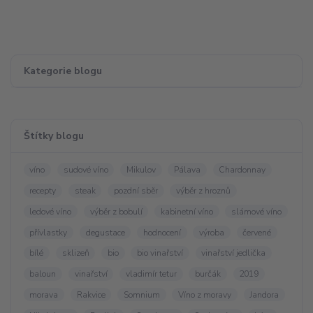
Kategorie blogu
Štítky blogu
víno
sudové víno
Mikulov
Pálava
Chardonnay
recepty
steak
pozdní sběr
výběr z hroznů
ledové víno
výběr z bobulí
kabinetní víno
slámové víno
přívlastky
degustace
hodnocení
výroba
červené
bílé
sklizeň
bio
bio vinařství
vinařství jedlička
baloun
vinařství
vladimír tetur
burčák
2019
morava
Rakvice
Somnium
Víno z moravy
Jandora