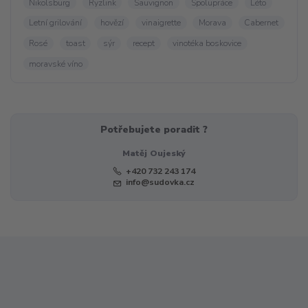
Nikolsburg
Ryzlink
Sauvignon
Spolupráce
Léto
Letní grilování
hovězí
vinaigrette
Morava
Cabernet
Rosé
toast
sýr
recept
vinotéka boskovice
moravské víno
Potřebujete poradit ?
Matěj Oujeský
+420 732 243 174
info@sudovka.cz