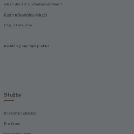
Jak hodnotit a ochutnávat víno ?
Druhy přívlastkových vín
Degustace vína
Rychlá a pohodlná platba:
Služby
Rozvoz Boskovice
Pro firmy
Pro restaurace