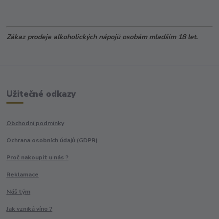
Zákaz prodeje alkoholických nápojů osobám mladším 18 let.
Užitečné odkazy
Obchodní podmínky
Ochrana osobních údajů (GDPR)
Proč nakoupit u nás ?
Reklamace
Náš tým
Jak vzniká víno ?