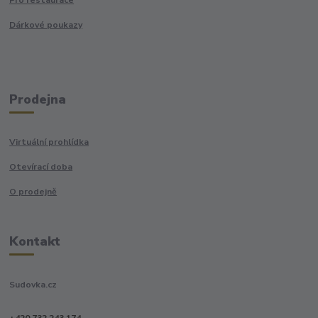
Dárkové poukazy
Prodejna
Virtuální prohlídka
Otevírací doba
O prodejně
Kontakt
Sudovka.cz
+420 732 243 174