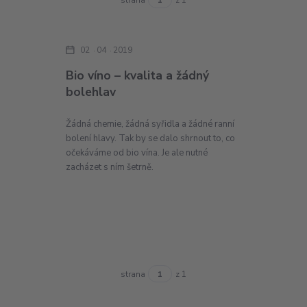
02
04
2019
Bio víno – kvalita a žádný
bolehlav
Žádná chemie, žádná syřidla a žádné ranní
bolení hlavy. Tak by se dalo shrnout to, co
očekáváme od bio vína. Je ale nutné
zacházet s ním šetrně.
strana
z 1