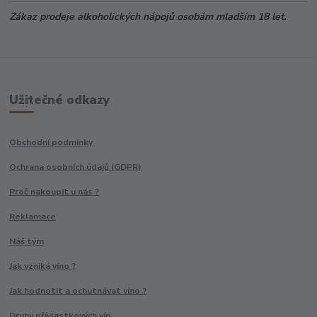
Zákaz prodeje alkoholických nápojů osobám mladším 18 let.
Užitečné odkazy
Obchodní podmínky
Ochrana osobních údajů (GDPR)
Proč nakoupit u nás ?
Reklamace
Náš tým
Jak vzniká víno ?
Jak hodnotit a ochutnávat víno ?
Druhy přívlastkových vín