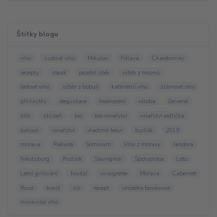
Štítky blogu
víno
sudové víno
Mikulov
Pálava
Chardonnay
recepty
steak
pozdní sběr
výběr z hroznů
ledové víno
výběr z bobulí
kabinetní víno
slámové víno
přívlastky
degustace
hodnocení
výroba
červené
bílé
sklizeň
bio
bio vinařství
vinařství jedlička
baloun
vinařství
vladimír tetur
burčák
2019
morava
Rakvice
Somnium
Víno z moravy
Jandora
Nikolsburg
Ryzlink
Sauvignon
Spolupráce
Léto
Letní grilování
hovězí
vinaigrette
Morava
Cabernet
Rosé
toast
sýr
recept
vinotéka boskovice
moravské víno