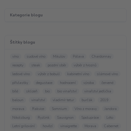
Kategorie blogu
Štítky blogu
víno
sudové víno
Mikulov
Pálava
Chardonnay
recepty
steak
pozdní sběr
výběr z hroznů
ledové víno
výběr z bobulí
kabinetní víno
slámové víno
přívlastky
degustace
hodnocení
výroba
červené
bílé
sklizeň
bio
bio vinařství
vinařství jedlička
baloun
vinařství
vladimír tetur
burčák
2019
morava
Rakvice
Somnium
Víno z moravy
Jandora
Nikolsburg
Ryzlink
Sauvignon
Spolupráce
Léto
Letní grilování
hovězí
vinaigrette
Morava
Cabernet