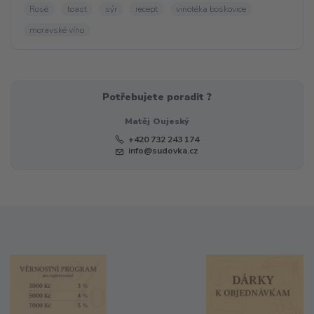
Rosé
toast
sýr
recept
vinotéka boskovice
moravské víno
Potřebujete poradit ?
Matěj Oujeský
+420 732 243 174
info@sudovka.cz