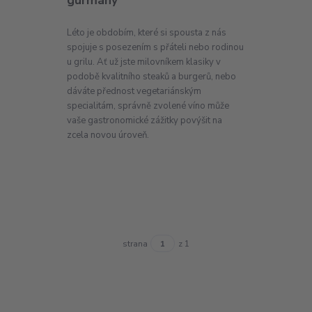
gurmány
Léto je obdobím, které si spousta z nás
spojuje s posezením s přáteli nebo rodinou
u grilu. Ať už jste milovníkem klasiky v
podobě kvalitního steaků a burgerů, nebo
dáváte přednost vegetariánským
specialitám, správně zvolené víno může
vaše gastronomické zážitky povýšit na
zcela novou úroveň.
strana
z 1