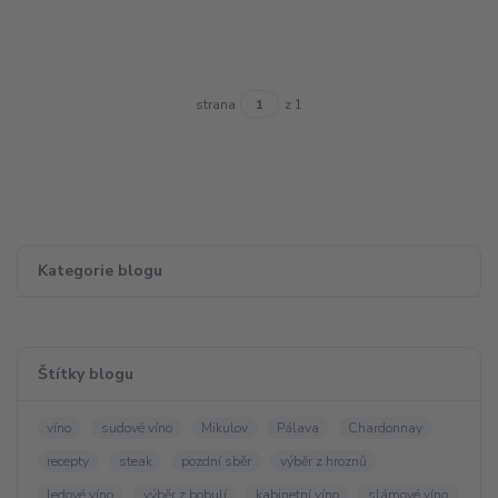
strana
z 1
Kategorie blogu
Štítky blogu
víno
sudové víno
Mikulov
Pálava
Chardonnay
recepty
steak
pozdní sběr
výběr z hroznů
ledové víno
výběr z bobulí
kabinetní víno
slámové víno