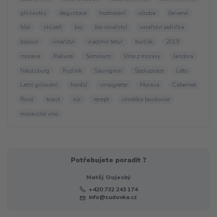
přívlastky
degustace
hodnocení
výroba
červené
bílé
sklizeň
bio
bio vinařství
vinařství jedlička
baloun
vinařství
vladimír tetur
burčák
2019
morava
Rakvice
Somnium
Víno z moravy
Jandora
Nikolsburg
Ryzlink
Sauvignon
Spolupráce
Léto
Letní grilování
hovězí
vinaigrette
Morava
Cabernet
Rosé
toast
sýr
recept
vinotéka boskovice
moravské víno
Potřebujete poradit ?
Matěj Oujeský
+420 732 243 174
info@sudovka.cz