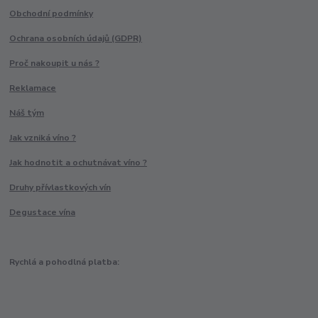
Obchodní podmínky
Ochrana osobních údajů (GDPR)
Proč nakoupit u nás ?
Reklamace
Náš tým
Jak vzniká víno ?
Jak hodnotit a ochutnávat víno ?
Druhy přívlastkových vín
Degustace vína
Rychlá a pohodlná platba: