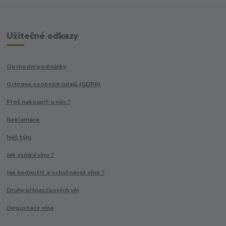
Užitečné odkazy
Obchodní podmínky
Ochrana osobních údajů (GDPR)
Proč nakoupit u nás ?
Reklamace
Náš tým
Jak vzniká víno ?
Jak hodnotit a ochutnávat víno ?
Druhy přívlastkových vín
Degustace vína