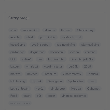
Štítky blogu
víno
sudové víno
Mikulov
Pálava
Chardonnay
recepty
steak
pozdní sběr
výběr z hroznů
ledové víno
výběr z bobulí
kabinetní víno
slámové víno
přívlastky
degustace
hodnocení
výroba
červené
bílé
sklizeň
bio
bio vinařství
vinařství jedlička
baloun
vinařství
vladimír tetur
burčák
2019
morava
Rakvice
Somnium
Víno z moravy
Jandora
Nikolsburg
Ryzlink
Sauvignon
Spolupráce
Léto
Letní grilování
hovězí
vinaigrette
Morava
Cabernet
Rosé
toast
sýr
recept
vinotéka boskovice
moravské víno