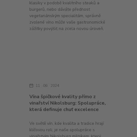
klasiky v podobě kvalitního steaků a
burgerů, nebo dáváte přednost
vegetariánským specialitám, správně
zvolené víno může vaše gastronomické
zážitky povýšit na zcela novou úroveň.
11
06
2024
Vína špičkové kvality přímo z
vinařství Nikolsburg: Spolupráce,
která definuje chuť excelence
Ve světě vín, kde kvalita a tradice hrají
klíčovou roli, je naše spolupráce s
vinařstvím Nikolsburg milníkem, který