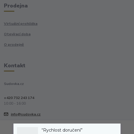
Prodejna
Virtuální prohlídka
Otevírací doba
O prodejně
Kontakt
Sudovka.cz
+420 732 243 174
10:00 - 16:00
info@sudovka.cz
“Rychlost doručení”