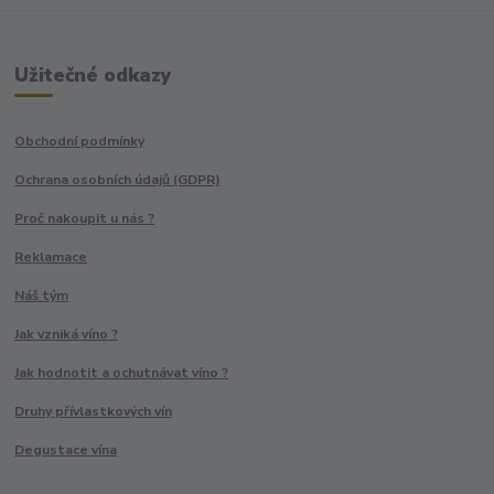
Užitečné odkazy
Obchodní podmínky
Ochrana osobních údajů (GDPR)
Proč nakoupit u nás ?
Reklamace
Náš tým
Jak vzniká víno ?
Jak hodnotit a ochutnávat víno ?
Druhy přívlastkových vín
Degustace vína