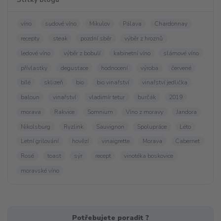
víno
sudové víno
Mikulov
Pálava
Chardonnay
recepty
steak
pozdní sběr
výběr z hroznů
ledové víno
výběr z bobulí
kabinetní víno
slámové víno
přívlastky
degustace
hodnocení
výroba
červené
bílé
sklizeň
bio
bio vinařství
vinařství jedlička
baloun
vinařství
vladimír tetur
burčák
2019
morava
Rakvice
Somnium
Víno z moravy
Jandora
Nikolsburg
Ryzlink
Sauvignon
Spolupráce
Léto
Letní grilování
hovězí
vinaigrette
Morava
Cabernet
Rosé
toast
sýr
recept
vinotéka boskovice
moravské víno
Potřebujete poradit ?