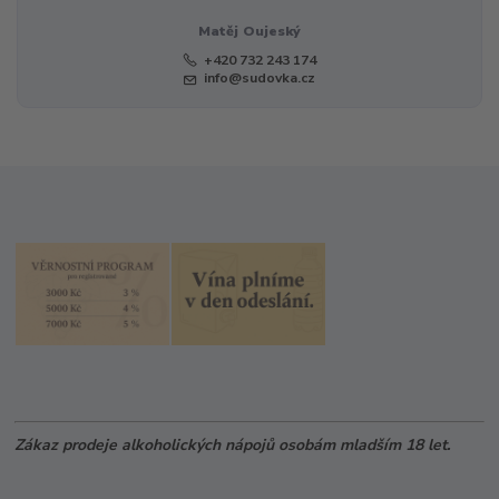
Matěj Oujeský
+420 732 243 174
info@sudovka.cz
Zákaz prodeje alkoholických nápojů osobám mladším 18 let.