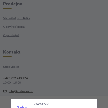
Prodejna
Virtuální prohlídka
Otevírací doba
O prodejně
Kontakt
Sudovka.cz
+420 732 243 174
10:00 - 16:00
info@sudovka.cz
Zákazník