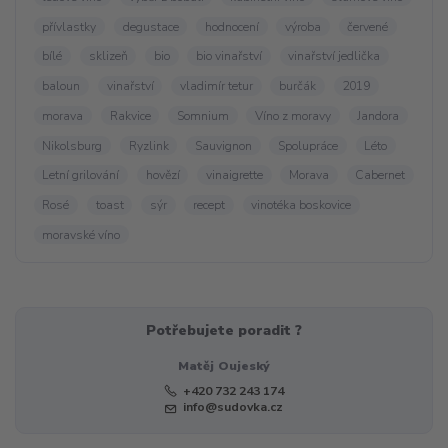
přívlastky
degustace
hodnocení
výroba
červené
bílé
sklizeň
bio
bio vinařství
vinařství jedlička
baloun
vinařství
vladimír tetur
burčák
2019
morava
Rakvice
Somnium
Víno z moravy
Jandora
Nikolsburg
Ryzlink
Sauvignon
Spolupráce
Léto
Letní grilování
hovězí
vinaigrette
Morava
Cabernet
Rosé
toast
sýr
recept
vinotéka boskovice
moravské víno
Potřebujete poradit ?
Matěj Oujeský
+420 732 243 174
info@sudovka.cz