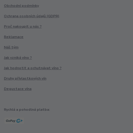
Obchodní podmínky
Ochrana osobních údajů (GDPR)
Proč nakoupit u nás ?
Reklamace
Náš tým
Jak vzniká víno ?
Jak hodnotit a ochutnávat víno ?
Druhy přívlastkových vín
Degustace vína
Rychlá a pohodlná platba: