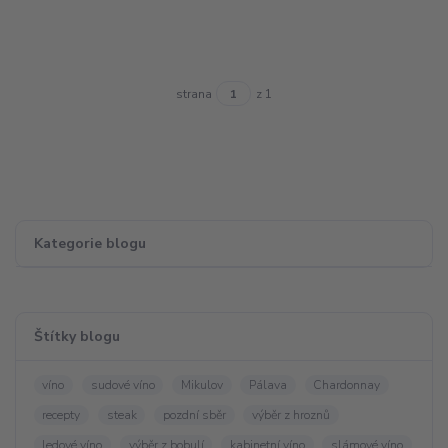
strana
z 1
Kategorie blogu
Štítky blogu
víno
sudové víno
Mikulov
Pálava
Chardonnay
recepty
steak
pozdní sběr
výběr z hroznů
ledové víno
výběr z bobulí
kabinetní víno
slámové víno