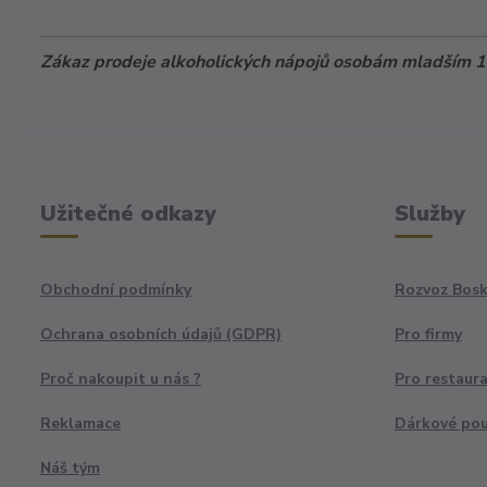
Zákaz prodeje alkoholických nápojů osobám mladším 18
Užitečné odkazy
Služby
Obchodní podmínky
Rozvoz Bosk
Ochrana osobních údajů (GDPR)
Pro firmy
Proč nakoupit u nás ?
Pro restaur
Reklamace
Dárkové po
Náš tým