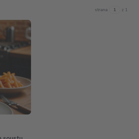
strana
z 1
m soustu