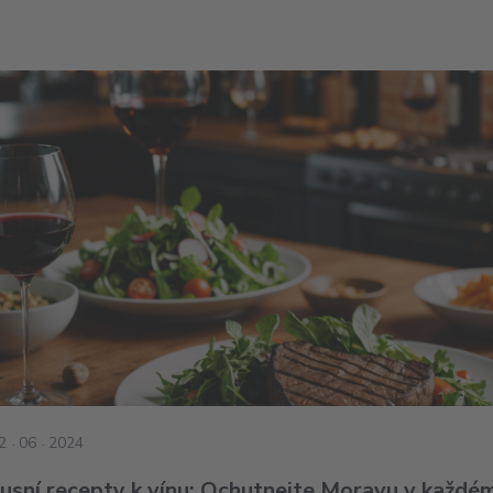
2
06
2024
usní recepty k vínu: Ochutnejte Moravu v každé