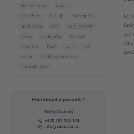
Víno z moravy
Jandora
Mora
Nikolsburg
Ryzlink
Sauvignon
hrd
Spolupráce
Léto
Letní grilování
gur
hovězí
vinaigrette
Morava
víno
Cabernet
Rosé
toast
sýr
pov
recept
vinotéka boskovice
moravské víno
Potřebujete poradit ?
Matěj Oujeský
+420 732 243 174
info@sudovka.cz