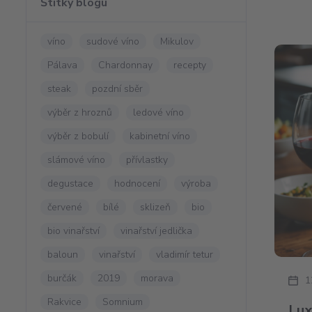
Štítky blogu
víno
sudové víno
Mikulov
Pálava
Chardonnay
recepty
steak
pozdní sběr
výběr z hroznů
ledové víno
výběr z bobulí
kabinetní víno
slámové víno
přívlastky
degustace
hodnocení
výroba
červené
bílé
sklizeň
bio
bio vinařství
vinařství jedlička
baloun
vinařství
vladimír tetur
burčák
2019
morava
1
Rakvice
Somnium
Lux