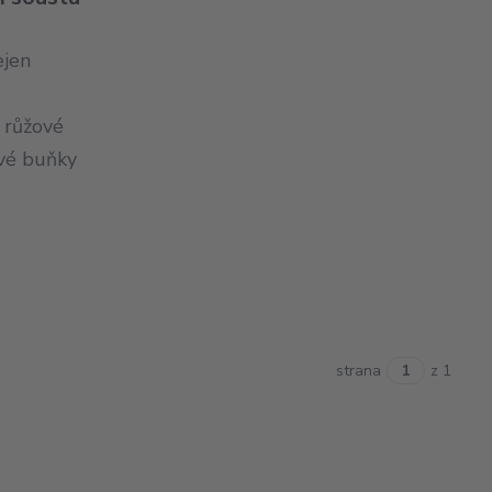
ejen
 růžové
ové buňky
strana
z 1