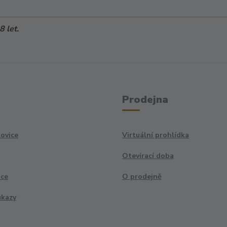
 let.
Prodejna
ovice
Virtuální prohlídka
Otevírací doba
ace
O prodejně
ukazy