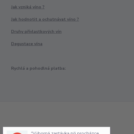
Jak vzniká víno ?
Jak hodnotit a ochutnávat víno ?
Druhy přívlastkových vín
Degustace vína
Rychlá a pohodlná platba:
“Výborná zastávka při procházce
uličkami starých Boskovic.”
100 %
doporučuje