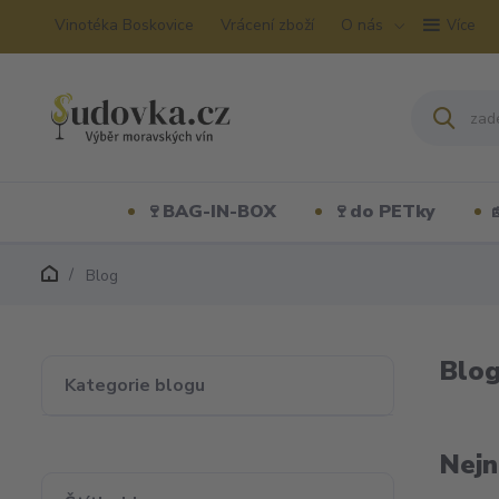
Vinotéka Boskovice
Vrácení zboží
O nás
Více
🍷BAG-IN-BOX
🍷do PETky
Blog
Blo
Kategorie blogu
Nejn