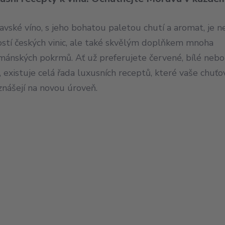
vské víno, s jeho bohatou paletou chutí a aromat, je n
ostí českých vinic, ale také skvělým doplňkem mnoha
mánských pokrmů. Ať už preferujete červené, bílé nebo
, existuje celá řada luxusních receptů, které vaše chuť
znášejí na novou úroveň.