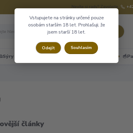
Nevíte si rady? Zavolejte.
+4
Vstupujete na stránky určené pouze
osobám starším 18 let. Prohlašuji, že
Hledat
jsem starší 18 let.
Souhlasím
Odejít
🧀Sýry
🍷Portské
🎁Dárkové obaly
🥣Pa
g
ovější články