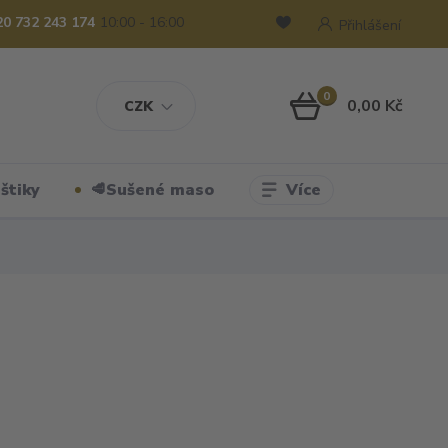
20 732 243 174
10:00 - 16:00
Přihlášení
0
0,00 Kč
CZK
Více
štiky
🥩Sušené maso