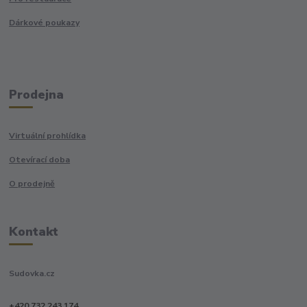
Dárkové poukazy
Prodejna
Virtuální prohlídka
Otevírací doba
O prodejně
Kontakt
Sudovka.cz
+420 732 243 174