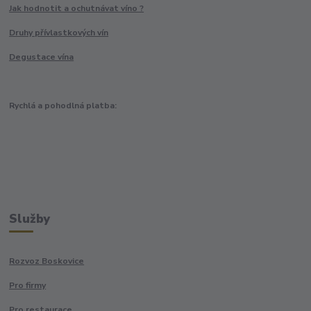
Jak hodnotit a ochutnávat víno ?
Druhy přívlastkových vín
Degustace vína
Rychlá a pohodlná platba:
Služby
Rozvoz Boskovice
Pro firmy
Pro restaurace