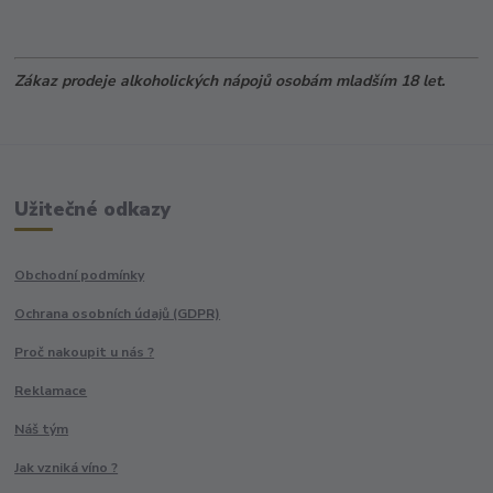
Zákaz prodeje alkoholických nápojů osobám mladším 18 let.
Užitečné odkazy
Obchodní podmínky
Ochrana osobních údajů (GDPR)
Proč nakoupit u nás ?
Reklamace
Náš tým
Jak vzniká víno ?