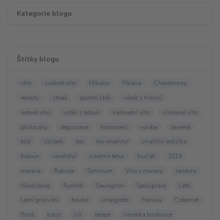
Kategorie blogu
Štítky blogu
víno
sudové víno
Mikulov
Pálava
Chardonnay
recepty
steak
pozdní sběr
výběr z hroznů
ledové víno
výběr z bobulí
kabinetní víno
slámové víno
přívlastky
degustace
hodnocení
výroba
červené
bílé
sklizeň
bio
bio vinařství
vinařství jedlička
baloun
vinařství
vladimír tetur
burčák
2019
morava
Rakvice
Somnium
Víno z moravy
Jandora
Nikolsburg
Ryzlink
Sauvignon
Spolupráce
Léto
Letní grilování
hovězí
vinaigrette
Morava
Cabernet
Rosé
toast
sýr
recept
vinotéka boskovice