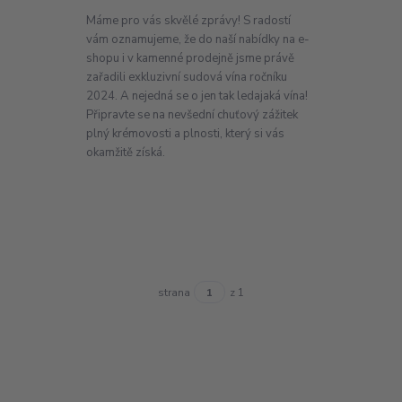
Máme pro vás skvělé zprávy! S radostí
vám oznamujeme, že do naší nabídky na e-
shopu i v kamenné prodejně jsme právě
zařadili exkluzivní sudová vína ročníku
2024. A nejedná se o jen tak ledajaká vína!
Připravte se na nevšední chuťový zážitek
plný krémovosti a plnosti, který si vás
okamžitě získá.
strana
z 1