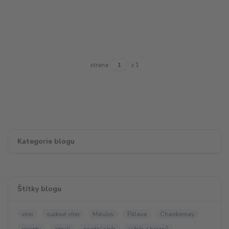
strana
z 1
Kategorie blogu
Štítky blogu
víno
sudové víno
Mikulov
Pálava
Chardonnay