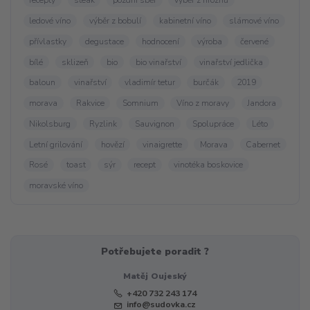
recepty
steak
pozdní sběr
výběr z hroznů
ledové víno
výběr z bobulí
kabinetní víno
slámové víno
přívlastky
degustace
hodnocení
výroba
červené
bílé
sklizeň
bio
bio vinařství
vinařství jedlička
baloun
vinařství
vladimír tetur
burčák
2019
morava
Rakvice
Somnium
Víno z moravy
Jandora
Nikolsburg
Ryzlink
Sauvignon
Spolupráce
Léto
Letní grilování
hovězí
vinaigrette
Morava
Cabernet
Rosé
toast
sýr
recept
vinotéka boskovice
moravské víno
Potřebujete poradit ?
Matěj Oujeský
+420 732 243 174
info@sudovka.cz