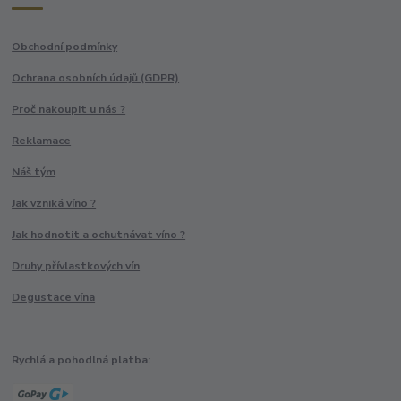
Obchodní podmínky
Ochrana osobních údajů (GDPR)
Proč nakoupit u nás ?
Reklamace
Náš tým
Jak vzniká víno ?
Jak hodnotit a ochutnávat víno ?
Druhy přívlastkových vín
Degustace vína
Rychlá a pohodlná platba: