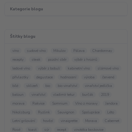
Kategorie blogu
Štítky blogu
víno
sudové víno
Mikulov
Pálava
Chardonnay
recepty
steak
pozdní sběr
výběr z hroznů
ledové víno
výběr z bobulí
kabinetní víno
slámové víno
přívlastky
degustace
hodnocení
výroba
červené
bílé
sklizeň
bio
bio vinařství
vinařství jedlička
baloun
vinařství
vladimír tetur
burčák
2019
morava
Rakvice
Somnium
Víno z moravy
Jandora
Nikolsburg
Ryzlink
Sauvignon
Spolupráce
Léto
Letní grilování
hovězí
vinaigrette
Morava
Cabernet
Rosé
toast
sýr
recept
vinotéka boskovice