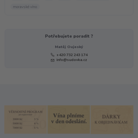
moravské víno
Potřebujete poradit ?
Matěj Oujeský
+420 732 243 174
info@sudovka.cz