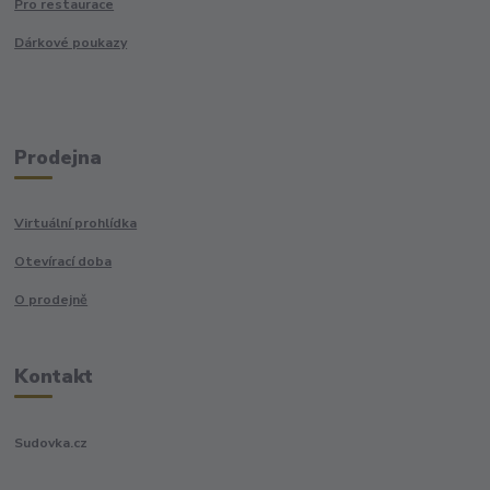
Pro restaurace
Dárkové poukazy
Prodejna
Virtuální prohlídka
Otevírací doba
O prodejně
Kontakt
Sudovka.cz