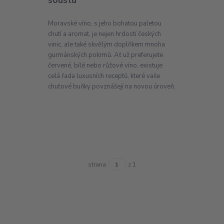
soustu
Moravské víno, s jeho bohatou paletou
chutí a aromat, je nejen hrdostí českých
vinic, ale také skvělým doplňkem mnoha
gurmánských pokrmů. Ať už preferujete
červené, bílé nebo růžové víno, existuje
celá řada luxusních receptů, které vaše
chuťové buňky povznášejí na novou úroveň.
strana
z 1