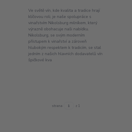
Ve světě vín, kde kvalita a tradice hrají
klíčovou roli, je naše spolupráce s
vinařstvím Nikolsburg milníkem, který
výrazně obohacuje naši nabídku.
Nikolsburg, se svým moderním
přístupem k vinařství a zároveň
hlubokým respektem k tradicím, se stal
jedním z našich hlavních dodavatelů vín
špičkové kva
strana
z 1