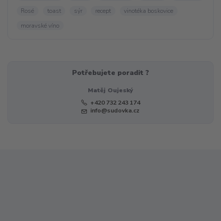
Rosé
toast
sýr
recept
vinotéka boskovice
moravské víno
Potřebujete poradit ?
Matěj Oujeský
+420 732 243 174
info@sudovka.cz