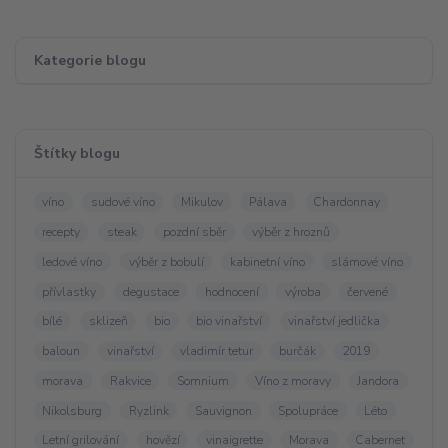
Kategorie blogu
Štítky blogu
víno
sudové víno
Mikulov
Pálava
Chardonnay
recepty
steak
pozdní sběr
výběr z hroznů
ledové víno
výběr z bobulí
kabinetní víno
slámové víno
přívlastky
degustace
hodnocení
výroba
červené
bílé
sklizeň
bio
bio vinařství
vinařství jedlička
baloun
vinařství
vladimír tetur
burčák
2019
morava
Rakvice
Somnium
Víno z moravy
Jandora
Nikolsburg
Ryzlink
Sauvignon
Spolupráce
Léto
Letní grilování
hovězí
vinaigrette
Morava
Cabernet