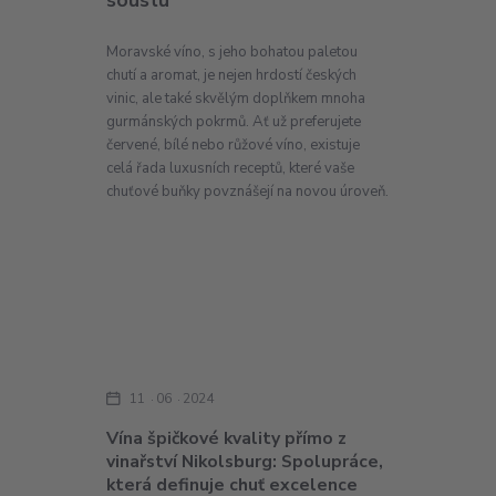
soustu
Moravské víno, s jeho bohatou paletou
chutí a aromat, je nejen hrdostí českých
vinic, ale také skvělým doplňkem mnoha
gurmánských pokrmů. Ať už preferujete
červené, bílé nebo růžové víno, existuje
celá řada luxusních receptů, které vaše
chuťové buňky povznášejí na novou úroveň.
11
06
2024
Vína špičkové kvality přímo z
vinařství Nikolsburg: Spolupráce,
která definuje chuť excelence