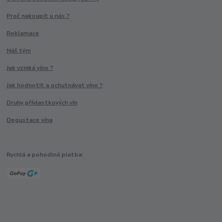
Proč nakoupit u nás ?
Reklamace
Náš tým
Jak vzniká víno ?
Jak hodnotit a ochutnávat víno ?
Druhy přívlastkových vín
Degustace vína
Rychlá a pohodlná platba: