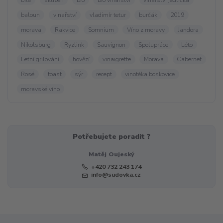
bílé
sklizeň
bio
bio vinařství
vinařství jedlička
baloun
vinařství
vladimír tetur
burčák
2019
morava
Rakvice
Somnium
Víno z moravy
Jandora
Nikolsburg
Ryzlink
Sauvignon
Spolupráce
Léto
Letní grilování
hovězí
vinaigrette
Morava
Cabernet
Rosé
toast
sýr
recept
vinotéka boskovice
moravské víno
Potřebujete poradit ?
Matěj Oujeský
+420 732 243 174
info@sudovka.cz