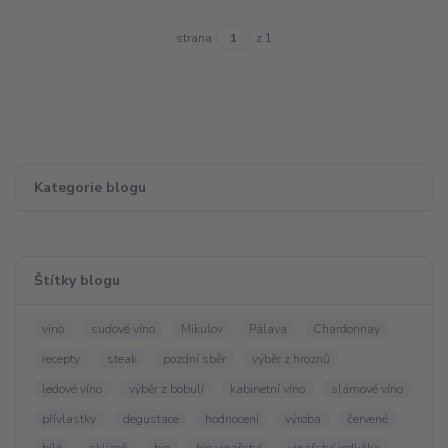
strana
z 1
Kategorie blogu
Štítky blogu
víno
sudové víno
Mikulov
Pálava
Chardonnay
recepty
steak
pozdní sběr
výběr z hroznů
ledové víno
výběr z bobulí
kabinetní víno
slámové víno
přívlastky
degustace
hodnocení
výroba
červené