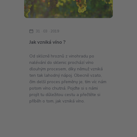
31
03
2019
Jak vzniká víno ?
Od sklizně hroznů z vinohradu po
nalévání do sklenic prochází víno
dlouhým procesem, díky němuž vzniká
ten tak lahodný nápoj. Obecně vzato,
čím delší proces přeměny je, tím víc nám
potom víno chutná. Pojďte si s námi
projít tu důležitou cestu a přečtěte si
příběh o tom, jak vzniká víno.