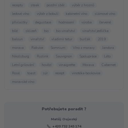
recepty
steak
pozdní sběr
výběr z hroznů
ledové víno
výběr z bobulí
kabinetní víno
slámové víno
přívlastky
degustace
hodnocení
výroba
červené
bílé
sklizeň
bio
bio vinařství
vinařství jedlička
baloun
vinařství
vladimír tetur
burčák
2019
morava
Rakvice
Somnium
Víno z moravy
Jandora
Nikolsburg
Ryzlink
Sauvignon
Spolupráce
Léto
Letní grilování
hovězí
vinaigrette
Morava
Cabernet
Rosé
toast
sýr
recept
vinotéka boskovice
moravské víno
Potřebujete poradit ?
Matěj Oujeský
+420 732 243 174