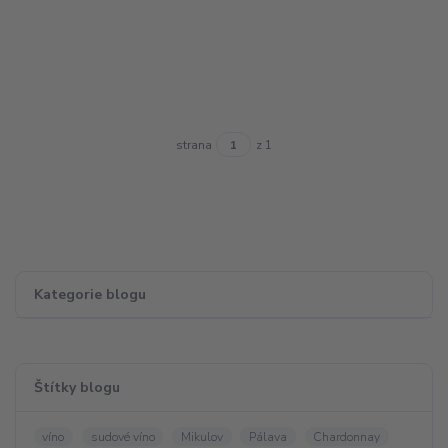
strana
z 1
Kategorie blogu
Štítky blogu
víno
sudové víno
Mikulov
Pálava
Chardonnay