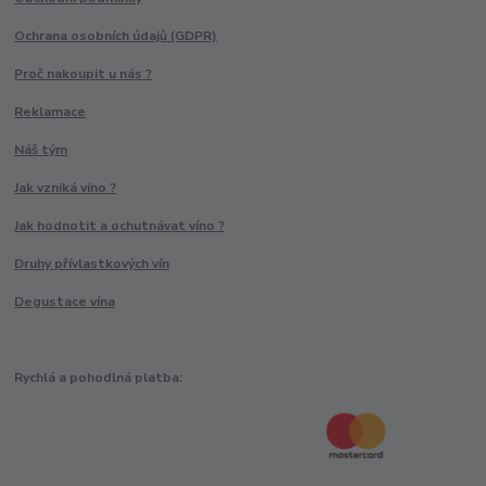
Ochrana osobních údajů (GDPR)
Proč nakoupit u nás ?
Reklamace
Náš tým
Jak vzniká víno ?
Jak hodnotit a ochutnávat víno ?
Druhy přívlastkových vín
Degustace vína
Rychlá a pohodlná platba: