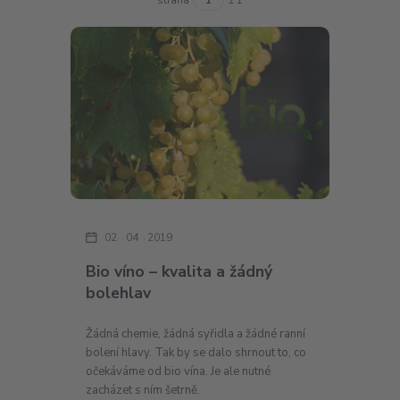
02
04
2019
Bio víno – kvalita a žádný
bolehlav
Žádná chemie, žádná syřidla a žádné ranní
bolení hlavy. Tak by se dalo shrnout to, co
očekáváme od bio vína. Je ale nutné
zacházet s ním šetrně.