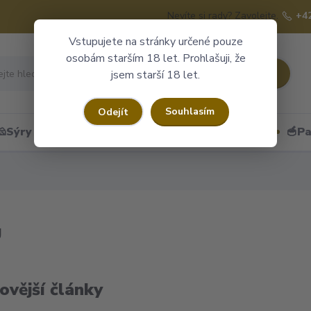
Nevíte si rady? Zavolejte.
+4
Vstupujete na stránky určené pouze
osobám starším 18 let. Prohlašuji, že
Hledat
jsem starší 18 let.
Souhlasím
Odejít
🧀Sýry
🍷Portské
🎁Dárkové obaly
🥣Pa
g
ovější články