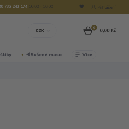
20 732 243 174
10:00 - 16:00
Přihlášení
0
0,00 Kč
CZK
Více
štiky
🥩Sušené maso