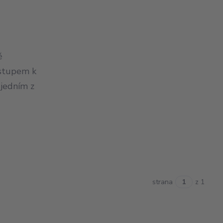
ě
ístupem k
 jedním z
strana
z 1