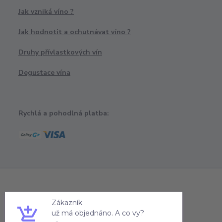
Jak vzniká víno ?
Jak hodnotit a ochutnávat víno ?
Druhy přívlastkových vín
Degustace vína
Rychlá a pohodlná platba:
Zákazník
už má objednáno. A co vy?
včera