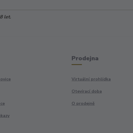
 let.
Prodejna
ovice
Virtuální prohlídka
Otevírací doba
ace
O prodejně
ukazy