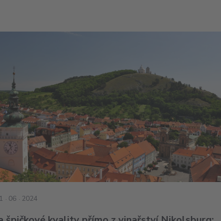
1
06
2024
a špičkové kvality přímo z vinařství Nikolsburg: