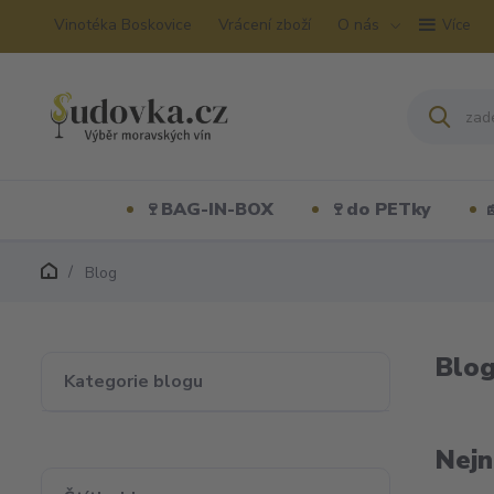
Vinotéka Boskovice
Vrácení zboží
O nás
Více
🍷BAG-IN-BOX
🍷do PETky
Blog
Blo
Kategorie blogu
Nejn