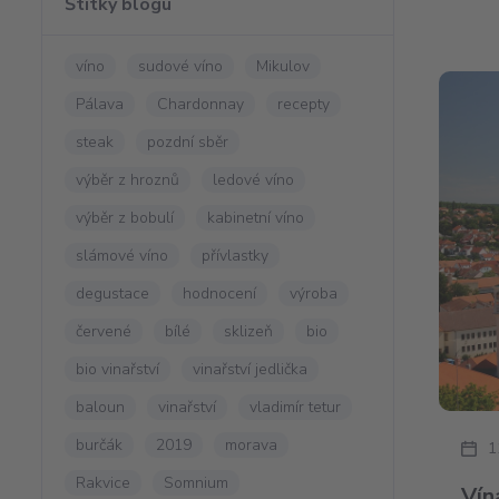
Štítky blogu
víno
sudové víno
Mikulov
Pálava
Chardonnay
recepty
steak
pozdní sběr
výběr z hroznů
ledové víno
výběr z bobulí
kabinetní víno
slámové víno
přívlastky
degustace
hodnocení
výroba
červené
bílé
sklizeň
bio
bio vinařství
vinařství jedlička
baloun
vinařství
vladimír tetur
burčák
2019
morava
1
Rakvice
Somnium
Vín