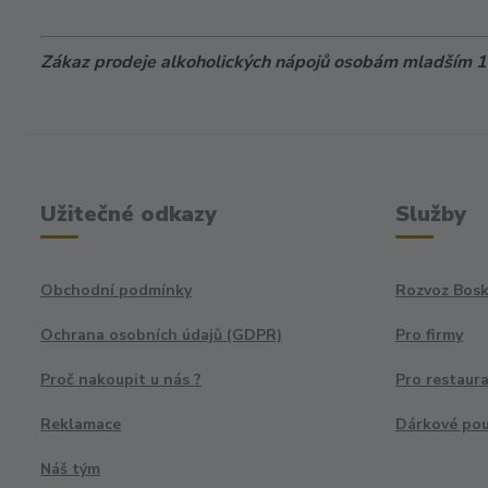
Zákaz prodeje alkoholických nápojů osobám mladším 18
Užitečné odkazy
Služby
Obchodní podmínky
Rozvoz Bosk
Ochrana osobních údajů (GDPR)
Pro firmy
Proč nakoupit u nás ?
Pro restaur
Reklamace
Dárkové po
Náš tým