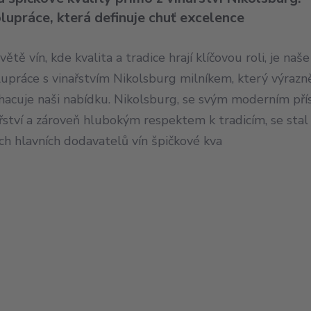
lupráce, která definuje chuť excelence
větě vín, kde kvalita a tradice hrají klíčovou roli, je naše
lupráce s vinařstvím Nikolsburg milníkem, který výrazn
hacuje naši nabídku. Nikolsburg, se svým moderním př
řství a zároveň hlubokým respektem k tradicím, se stal
ch hlavních dodavatelů vín špičkové kva