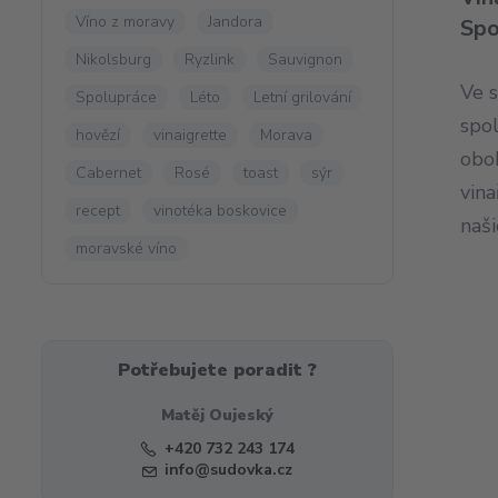
Víno z moravy
Jandora
Spo
Nikolsburg
Ryzlink
Sauvignon
Ve s
Spolupráce
Léto
Letní grilování
spo
hovězí
vinaigrette
Morava
obo
Cabernet
Rosé
toast
sýr
vina
recept
vinotéka boskovice
naši
moravské víno
Potřebujete poradit ?
Matěj Oujeský
+420 732 243 174
info@sudovka.cz