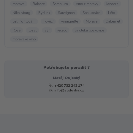
morava
Rakvice
Somnium
Víno z moravy
Jandora
Nikolsburg
Ryzlink
Sauvignon
Spolupráce
Léto
Letní grilování
hovězí
vinaigrette
Morava
Cabernet
Rosé
toast
sýr
recept
vinotéka boskovice
moravské víno
Potřebujete poradit ?
Matěj Oujeský
+420 732 243 174
info@sudovka.cz