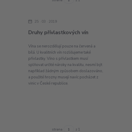
25
03
2019
Druhy přívlastkových vín
Vína se nerozdělují pouze na červená a
bílá. U kvalitních vín rozlišujeme také
přívlastky. Víno s přívlastkem musí
splňovat určité nároky na kvalitu, nesmí být
například žádným způsobem doslazováno,
a použité hrozny musejí navíc pocházet z
vinic v České republice.
strana
z 1