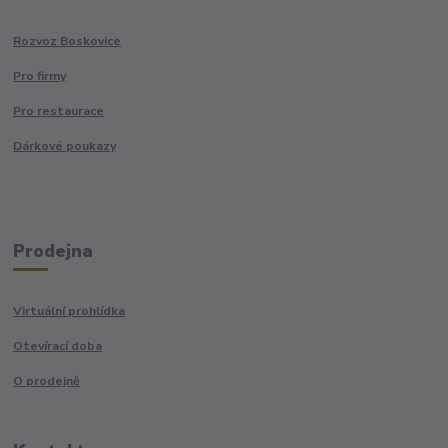
Rozvoz Boskovice
Pro firmy
Pro restaurace
Dárkové poukazy
Prodejna
Virtuální prohlídka
Otevírací doba
O prodejně