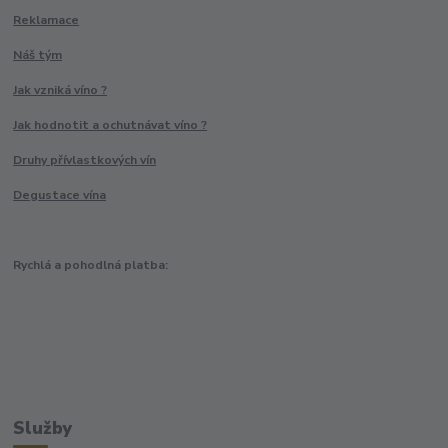
Reklamace
Náš tým
Jak vzniká víno ?
Jak hodnotit a ochutnávat víno ?
Druhy přívlastkových vín
Degustace vína
Rychlá a pohodlná platba:
Služby