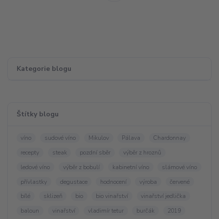
Kategorie blogu
Štítky blogu
víno
sudové víno
Mikulov
Pálava
Chardonnay
recepty
steak
pozdní sběr
výběr z hroznů
ledové víno
výběr z bobulí
kabinetní víno
slámové víno
přívlastky
degustace
hodnocení
výroba
červené
bílé
sklizeň
bio
bio vinařství
vinařství jedlička
baloun
vinařství
vladimír tetur
burčák
2019