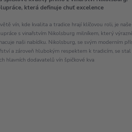
lupráce, která definuje chuť excelence
větě vín, kde kvalita a tradice hrají klíčovou roli, je naše
lupráce s vinařstvím Nikolsburg milníkem, který výrazn
hacuje naši nabídku. Nikolsburg, se svým moderním př
řství a zároveň hlubokým respektem k tradicím, se stal
ch hlavních dodavatelů vín špičkové kva