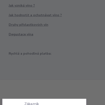
Jak vzniká víno ?
Jak hodnotit a ochutnávat víno ?
Druhy přívlastkových vín
Degustace vína
Rychlá a pohodlná platba:
Zákazník
už má objednáno. A co vy?
před 2 dny