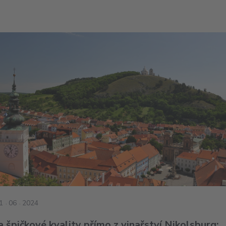
1
06
2024
a špičkové kvality přímo z vinařství Nikolsburg: