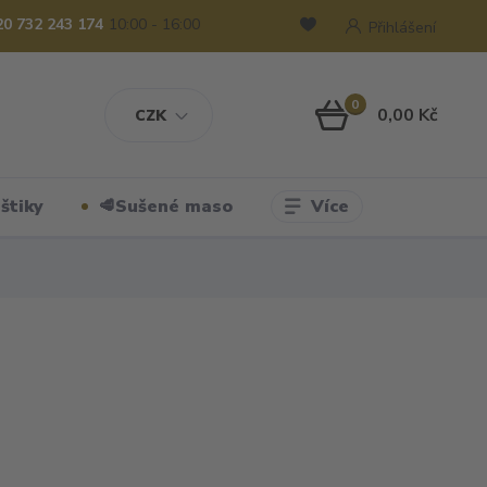
20 732 243 174
10:00 - 16:00
Přihlášení
0
0,00 Kč
CZK
Více
štiky
🥩Sušené maso