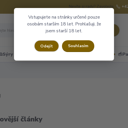
Nevíte si rady? Zavolejte.
+4
Vstupujete na stránky určené pouze
osobám starším 18 let. Prohlašuji, že
Hledat
jsem starší 18 let.
Souhlasím
Odejít
🧀Sýry
🍷Portské
🎁Dárkové obaly
🥣Pa
g
ovější články