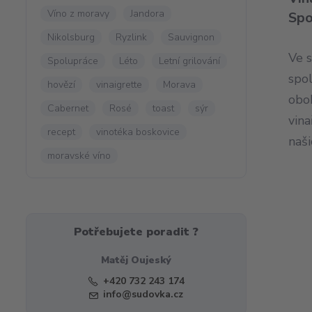
Víno z moravy
Jandora
Spo
Nikolsburg
Ryzlink
Sauvignon
Ve s
Spolupráce
Léto
Letní grilování
spo
hovězí
vinaigrette
Morava
obo
Cabernet
Rosé
toast
sýr
vina
recept
vinotéka boskovice
naši
moravské víno
Potřebujete poradit ?
Matěj Oujeský
+420 732 243 174
info@sudovka.cz