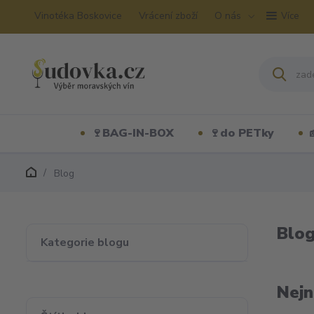
Vinotéka Boskovice
Vrácení zboží
O nás
Více
🍷BAG-IN-BOX
🍷do PETky
Blog
Blo
Kategorie blogu
Nejn