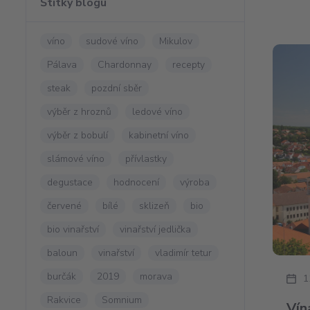
Štítky blogu
víno
sudové víno
Mikulov
Pálava
Chardonnay
recepty
steak
pozdní sběr
výběr z hroznů
ledové víno
výběr z bobulí
kabinetní víno
slámové víno
přívlastky
degustace
hodnocení
výroba
červené
bílé
sklizeň
bio
bio vinařství
vinařství jedlička
baloun
vinařství
vladimír tetur
burčák
2019
morava
1
Rakvice
Somnium
Vín