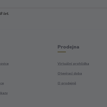
 let.
Prodejna
ovice
Virtuální prohlídka
Otevírací doba
ace
O prodejně
ukazy