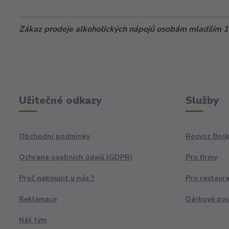
Zákaz prodeje alkoholických nápojů osobám mladším 18
Užitečné odkazy
Služby
Obchodní podmínky
Rozvoz Bosk
Ochrana osobních údajů (GDPR)
Pro firmy
Proč nakoupit u nás ?
Pro restaur
Reklamace
Dárkové po
Náš tým