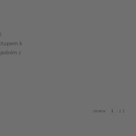
ě
ístupem k
 jedním z
strana
z 1