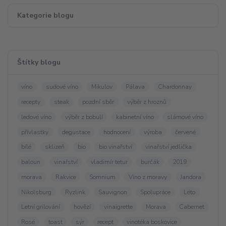
Kategorie blogu
Štítky blogu
víno
sudové víno
Mikulov
Pálava
Chardonnay
recepty
steak
pozdní sběr
výběr z hroznů
ledové víno
výběr z bobulí
kabinetní víno
slámové víno
přívlastky
degustace
hodnocení
výroba
červené
bílé
sklizeň
bio
bio vinařství
vinařství jedlička
baloun
vinařství
vladimír tetur
burčák
2019
morava
Rakvice
Somnium
Víno z moravy
Jandora
Nikolsburg
Ryzlink
Sauvignon
Spolupráce
Léto
Letní grilování
hovězí
vinaigrette
Morava
Cabernet
Rosé
toast
sýr
recept
vinotéka boskovice