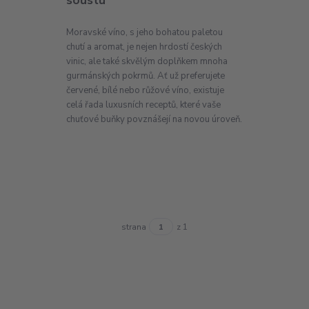
soustu
Moravské víno, s jeho bohatou paletou
chutí a aromat, je nejen hrdostí českých
vinic, ale také skvělým doplňkem mnoha
gurmánských pokrmů. Ať už preferujete
červené, bílé nebo růžové víno, existuje
celá řada luxusních receptů, které vaše
chuťové buňky povznášejí na novou úroveň.
strana
z 1