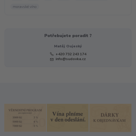
moravské víno
Potřebujete poradit ?
Matěj Oujeský
+420 732 243 174
info@sudovka.cz