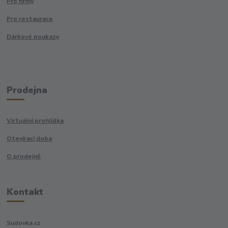
Pro firmy
Pro restaurace
Dárkové poukazy
Prodejna
Virtuální prohlídka
Otevírací doba
O prodejně
Kontakt
Sudovka.cz