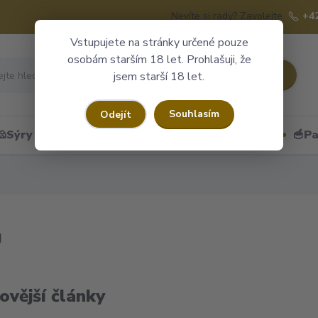
Nevíte si rady? Zavolejte.
+4
Vstupujete na stránky určené pouze
osobám starším 18 let. Prohlašuji, že
Hledat
jsem starší 18 let.
Souhlasím
Odejít
🧀Sýry
🍷Portské
🎁Dárkové obaly
🥣Pa
g
ovější články