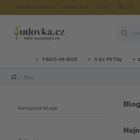
Vinotéka Boskovice
Vrácení zboží
O nás
Více
🍷BAG-IN-BOX
🍷do PETky
Blog
Blo
Kategorie blogu
Nejn