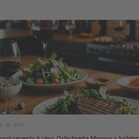
2
06
2024
usní recepty k vínu: Ochutnejte Moravu v každé