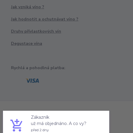
Jak vzniká víno ?
Jak hodnotit a ochutnávat víno ?
Druhy přívlastkových vín
Degustace vína
Rychlá a pohodlná platba:
Zákazník
už má objednáno. A co vy?
před 2 dny