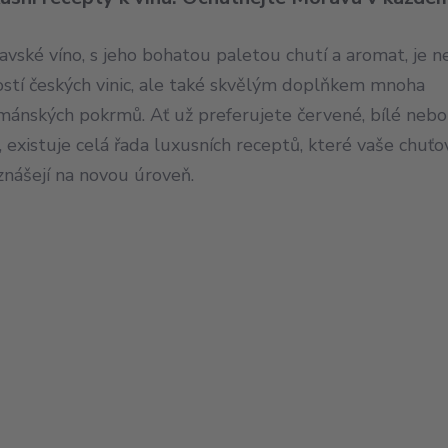
vské víno, s jeho bohatou paletou chutí a aromat, je n
ostí českých vinic, ale také skvělým doplňkem mnoha
mánských pokrmů. Ať už preferujete červené, bílé nebo
, existuje celá řada luxusních receptů, které vaše chuť
znášejí na novou úroveň.