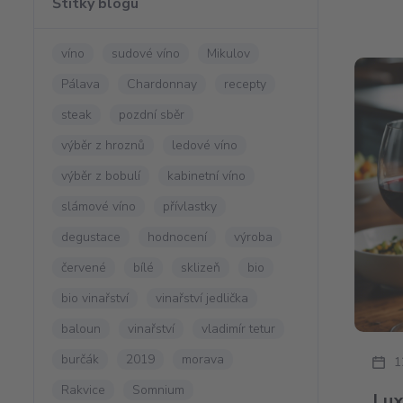
Štítky blogu
víno
sudové víno
Mikulov
Pálava
Chardonnay
recepty
steak
pozdní sběr
výběr z hroznů
ledové víno
výběr z bobulí
kabinetní víno
slámové víno
přívlastky
degustace
hodnocení
výroba
červené
bílé
sklizeň
bio
bio vinařství
vinařství jedlička
baloun
vinařství
vladimír tetur
burčák
2019
morava
1
Rakvice
Somnium
Lux