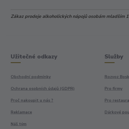
Zákaz prodeje alkoholických nápojů osobám mladším 18
Užitečné odkazy
Služby
Obchodní podmínky
Rozvoz Bosk
Ochrana osobních údajů (GDPR)
Pro firmy
Proč nakoupit u nás ?
Pro restaur
Reklamace
Dárkové po
Náš tým