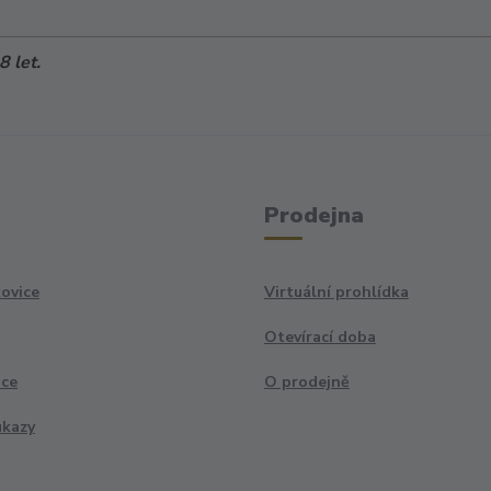
 let.
Prodejna
ovice
Virtuální prohlídka
Otevírací doba
ace
O prodejně
ukazy