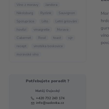
Víno z moravy
Jandora
Mora
Nikolsburg
Ryzlink
Sauvignon
hrd
Spolupráce
Léto
Letní grilování
gur
hovězí
vinaigrette
Morava
víno
Cabernet
Rosé
toast
sýr
pov
recept
vinotéka boskovice
moravské víno
Potřebujete poradit ?
Matěj Oujeský
+420 732 243 174
info@sudovka.cz