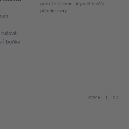
protože chceme, aby měl burčák
přírodní cukry.
ejen
 růžové
ové buňky
strana
z 1