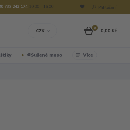
20 732 243 174
10:00 - 16:00
Přihlášení
0
0,00 Kč
CZK
Více
štiky
🥩Sušené maso