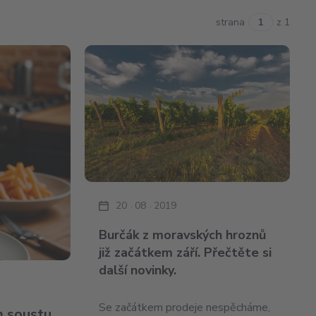
strana
z 1
20
08
2019
Burčák z moravských hroznů
již začátkem září. Přečtěte si
další novinky.
Se začátkem prodeje nespěcháme,
m soustu