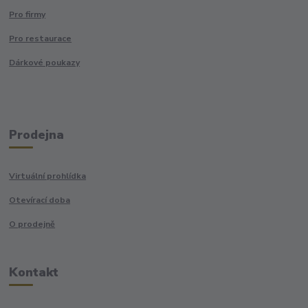
Pro firmy
Pro restaurace
Dárkové poukazy
Prodejna
Virtuální prohlídka
Otevírací doba
O prodejně
Kontakt