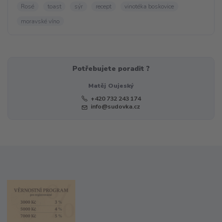
Rosé
toast
sýr
recept
vinotéka boskovice
moravské víno
Potřebujete poradit ?
Matěj Oujeský
+420 732 243 174
info@sudovka.cz