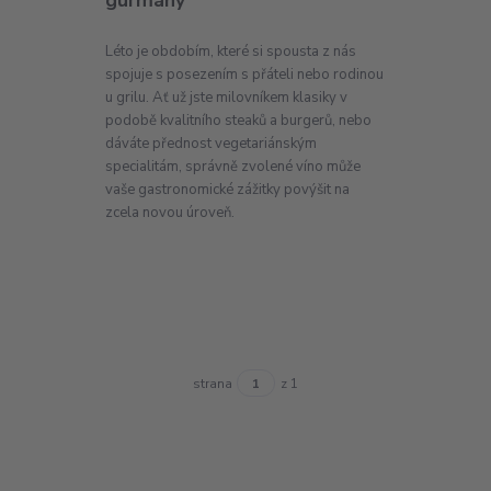
gurmány
Léto je obdobím, které si spousta z nás
spojuje s posezením s přáteli nebo rodinou
u grilu. Ať už jste milovníkem klasiky v
podobě kvalitního steaků a burgerů, nebo
dáváte přednost vegetariánským
specialitám, správně zvolené víno může
vaše gastronomické zážitky povýšit na
zcela novou úroveň.
strana
z 1