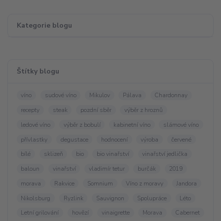
Kategorie blogu
Štítky blogu
víno
sudové víno
Mikulov
Pálava
Chardonnay
recepty
steak
pozdní sběr
výběr z hroznů
ledové víno
výběr z bobulí
kabinetní víno
slámové víno
přívlastky
degustace
hodnocení
výroba
červené
bílé
sklizeň
bio
bio vinařství
vinařství jedlička
baloun
vinařství
vladimír tetur
burčák
2019
morava
Rakvice
Somnium
Víno z moravy
Jandora
Nikolsburg
Ryzlink
Sauvignon
Spolupráce
Léto
Letní grilování
hovězí
vinaigrette
Morava
Cabernet