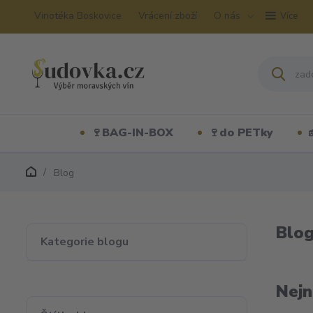
Vinotéka Boskovice
Vrácení zboží
O nás
Více
🍷BAG-IN-BOX
🍷do PETky
Blog
Blo
Kategorie blogu
Nejn