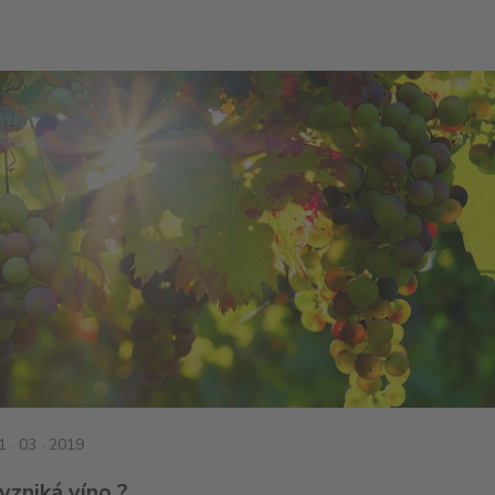
1
03
2019
 vzniká víno ?