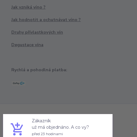
Jak vzniká víno ?
Jak hodnotit a ochutnávat víno ?
Druhy přívlastkových vín
Degustace vína
Rychlá a pohodlná platba:
Zákazník
už má objednáno. A co vy?
před 23 hodinami