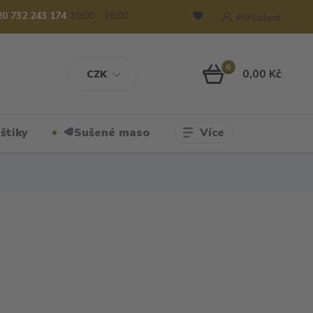
20 732 243 174
10:00 - 16:00
Přihlášení
0
0,00 Kč
CZK
Více
štiky
🥩Sušené maso