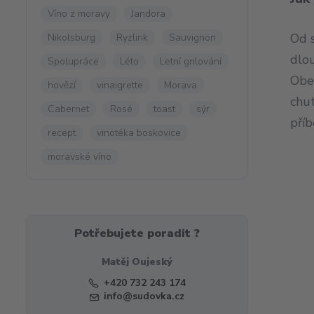
Víno z moravy
Jandora
Od s
Nikolsburg
Ryzlink
Sauvignon
dlo
Spolupráce
Léto
Letní grilování
Obe
hovězí
vinaigrette
Morava
chut
Cabernet
Rosé
toast
sýr
příb
recept
vinotéka boskovice
moravské víno
Potřebujete poradit ?
Matěj Oujeský
+420 732 243 174
info@sudovka.cz