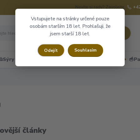
Nevíte si rady? Zavolejte.
+4
Vstupujete na stránky určené pouze
osobám starším 18 let. Prohlašuji, že
Hledat
jsem starší 18 let.
Souhlasím
Odejít
🧀Sýry
🍷Portské
🎁Dárkové obaly
🥣Pa
g
ovější články