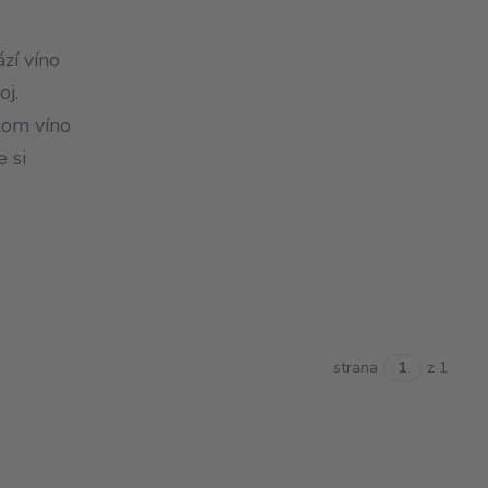
zí víno
oj.
tom víno
e si
strana
z 1