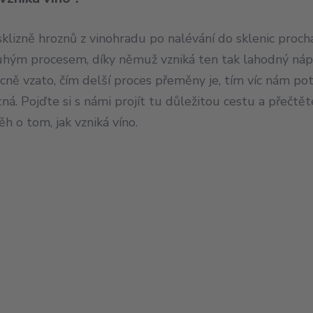
klizně hroznů z vinohradu po nalévání do sklenic prochá
uhým procesem, díky němuž vzniká ten tak lahodný náp
cně vzato, čím delší proces přeměny je, tím víc nám po
ná. Pojďte si s námi projít tu důležitou cestu a přečtět
ěh o tom, jak vzniká víno.