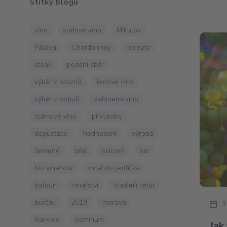
Štítky blogu
víno
sudové víno
Mikulov
Pálava
Chardonnay
recepty
steak
pozdní sběr
výběr z hroznů
ledové víno
výběr z bobulí
kabinetní víno
slámové víno
přívlastky
degustace
hodnocení
výroba
červené
bílé
sklizeň
bio
bio vinařství
vinařství jedlička
baloun
vinařství
vladimír tetur
burčák
2019
morava
3
Rakvice
Somnium
Jak