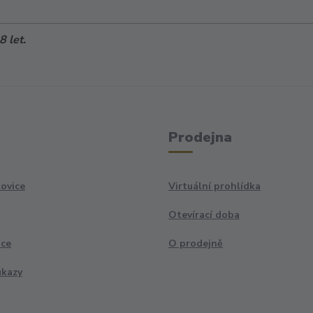
 let.
Prodejna
ovice
Virtuální prohlídka
Otevírací doba
ace
O prodejně
ukazy