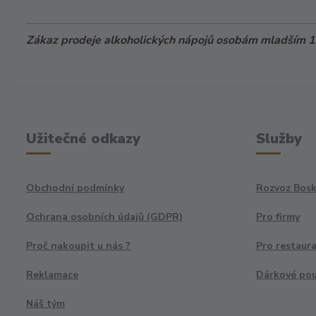
Zákaz prodeje alkoholických nápojů osobám mladším 18
Užitečné odkazy
Služby
Obchodní podmínky
Rozvoz Bosk
Ochrana osobních údajů (GDPR)
Pro firmy
Proč nakoupit u nás ?
Pro restaur
Reklamace
Dárkové po
Náš tým