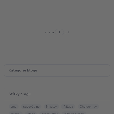
strana
z 1
Kategorie blogu
Štítky blogu
víno
sudové víno
Mikulov
Pálava
Chardonnay