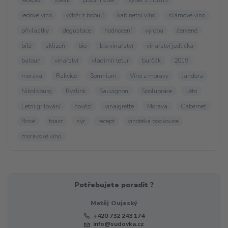
recepty
steak
pozdní sběr
výběr z hroznů
ledové víno
výběr z bobulí
kabinetní víno
slámové víno
přívlastky
degustace
hodnocení
výroba
červené
bílé
sklizeň
bio
bio vinařství
vinařství jedlička
baloun
vinařství
vladimír tetur
burčák
2019
morava
Rakvice
Somnium
Víno z moravy
Jandora
Nikolsburg
Ryzlink
Sauvignon
Spolupráce
Léto
Letní grilování
hovězí
vinaigrette
Morava
Cabernet
Rosé
toast
sýr
recept
vinotéka boskovice
moravské víno
Potřebujete poradit ?
Matěj Oujeský
+420 732 243 174
info@sudovka.cz