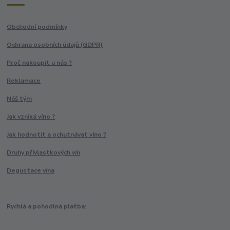
Obchodní podmínky
Ochrana osobních údajů (GDPR)
Proč nakoupit u nás ?
Reklamace
Náš tým
Jak vzniká víno ?
Jak hodnotit a ochutnávat víno ?
Druhy přívlastkových vín
Degustace vína
Rychlá a pohodlná platba: