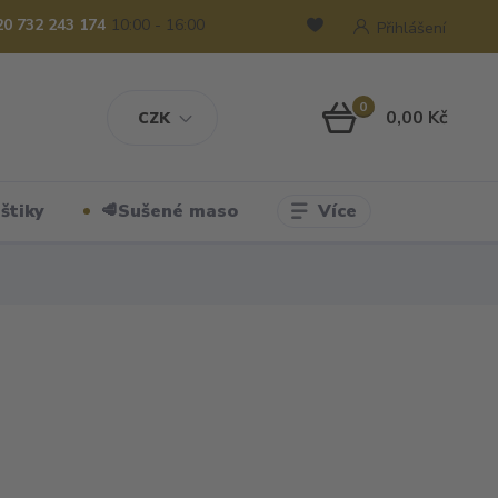
20 732 243 174
10:00 - 16:00
Přihlášení
0
0,00 Kč
CZK
Více
štiky
🥩Sušené maso