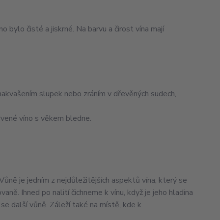
 bylo čisté a jiskrné. Na barvu a čirost vína mají
 nakvašením slupek nebo zráním v dřevěných sudech,
červené víno s věkem bledne.
 Vůně je jedním z nejdůležitějších aspektů vína, který se
ně. Ihned po nalití čichneme k vínu, když je jeho hladina
 se další vůně. Záleží také na místě, kde k