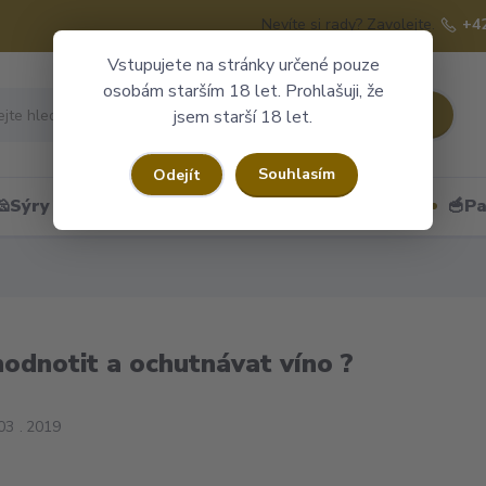
Nevíte si rady? Zavolejte.
+4
Vstupujete na stránky určené pouze
osobám starším 18 let. Prohlašuji, že
Hledat
jsem starší 18 let.
Souhlasím
Odejít
🧀Sýry
🍷Portské
🎁Dárkové obaly
🥣Pa
hodnotit a ochutnávat víno ?
03
2019