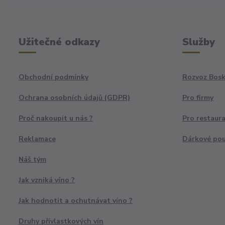
Užitečné odkazy
Služby
Obchodní podmínky
Rozvoz Bosk
Ochrana osobních údajů (GDPR)
Pro firmy
Proč nakoupit u nás ?
Pro restaur
Reklamace
Dárkové po
Náš tým
Jak vzniká víno ?
Jak hodnotit a ochutnávat víno ?
Druhy přívlastkových vín