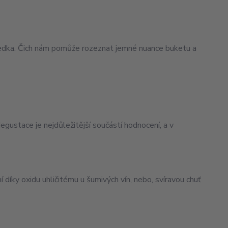
tředka. Čich nám pomůže rozeznat jemné nuance buketu a
egustace je nejdůležitější součástí hodnocení, a v
íky oxidu uhličitému u šumivých vín, nebo, svíravou chuť