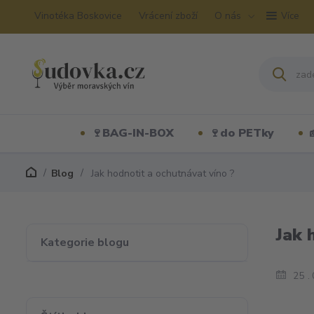
Vinotéka Boskovice
Vrácení zboží
O nás
Více
🍷BAG-IN-BOX
🍷do PETky
Blog
Jak hodnotit a ochutnávat víno ?
Jak 
Kategorie blogu
25