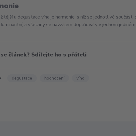
monie
itější u degustace vína je harmonie, s níž se jednotlivé součásti s
dominantní, a všechny se navzájem doplňovaly v jednom jediné
 se článek? Sdílejte ho s přáteli
y
degustace
hodnocení
víno