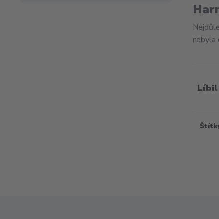
Har
Nejdůlež
nebyla 
Líbil
Štítk