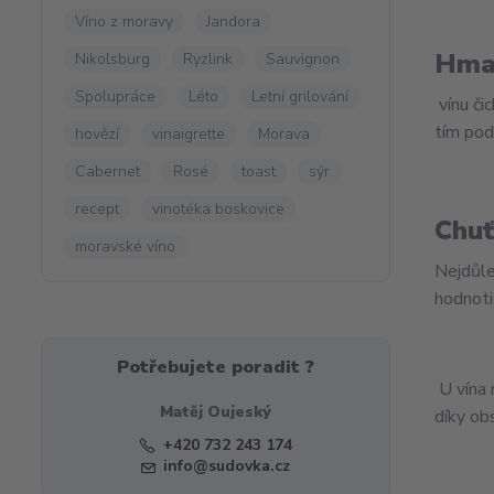
Víno z moravy
Jandora
Hma
Nikolsburg
Ryzlink
Sauvignon
Spolupráce
Léto
Letní grilování
vínu či
tím pod
hovězí
vinaigrette
Morava
Cabernet
Rosé
toast
sýr
recept
vinotéka boskovice
Chu
moravské víno
Nejdůle
hodnoti
Potřebujete poradit ?
U vína 
Matěj Oujeský
díky obs
+420 732 243 174
info@sudovka.cz