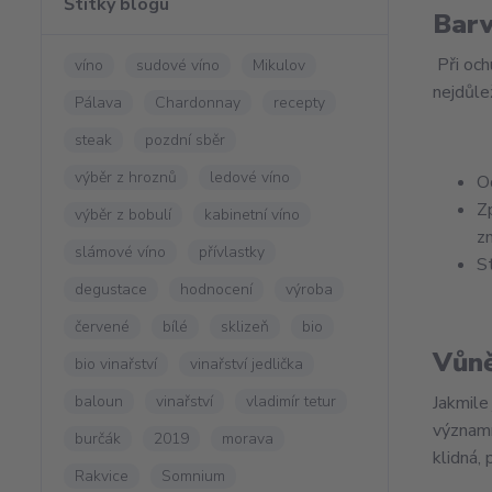
Štítky blogu
Bar
Při och
víno
sudové víno
Mikulov
nejdůlež
Pálava
Chardonnay
recepty
steak
pozdní sběr
výběr z hroznů
ledové víno
O
Z
výběr z bobulí
kabinetní víno
z
slámové víno
přívlastky
S
degustace
hodnocení
výroba
červené
bílé
sklizeň
bio
Vůn
bio vinařství
vinařství jedlička
baloun
vinařství
vladimír tetur
Jakmile
významn
burčák
2019
morava
klidná,
Rakvice
Somnium