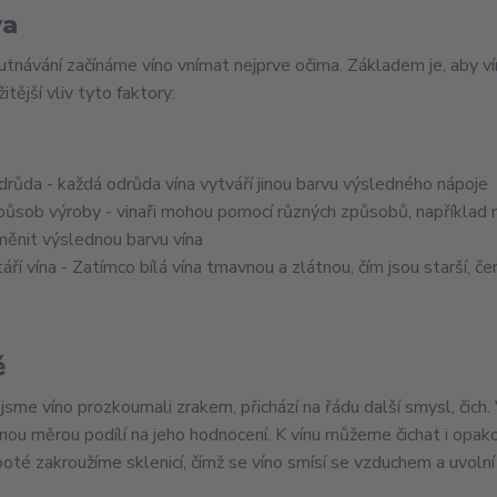
va
utnávání začínáme víno vnímat nejprve očima. Základem je, aby víno
itější vliv tyto faktory:
drůda - každá odrůda vína vytváří jinou barvu výsledného nápoje
působ výroby - vinaři mohou pomocí různých způsobů, například
měnit výslednou barvu vína
táří vína - Zatímco bílá vína tmavnou a zlátnou, čím jsou starší, 
ě
 jsme víno prozkoumali zrakem, přichází na řádu další smysl, čich.
ou měrou podílí na jeho hodnocení. K vínu můžeme čichat i opakova
 poté zakroužíme sklenicí, čímž se víno smísí se vzduchem a uvolní