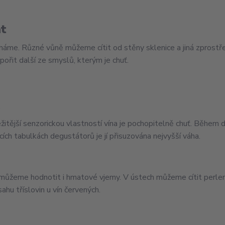
t
cháme. Různé vůně můžeme cítit od stěny sklenice a jiná zpros
pořit další ze smyslů, kterým je chuť.
ť
žitější senzorickou vlastností vína je pochopitelně chuť. Během d
cích tabulkách degustátorů je jí přisuzována nejvyšší váha.
můžeme hodnotit i hmatové vjemy. V ústech můžeme cítit perlení d
ahu tříslovin u vín červených.