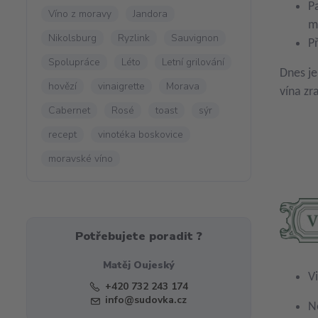
P
Víno z moravy
Jandora
m
Nikolsburg
Ryzlink
Sauvignon
P
Spolupráce
Léto
Letní grilování
Dnes je
hovězí
vinaigrette
Morava
vína zra
Cabernet
Rosé
toast
sýr
recept
vinotéka boskovice
moravské víno
Potřebujete poradit ?
Matěj Oujeský
V
+420 732 243 174
info@sudovka.cz
N