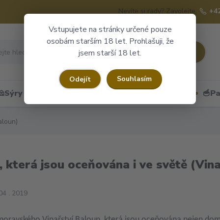
Nevíte si rady? Zavolejte.
+4
Vstupujete na stránky určené pouze
osobám starším 18 let. Prohlašuji, že
Hledat
jsem starší 18 let.
Souhlasím
Odejít
🧀Sýry
🍷Portské
🎁Dárkové obaly
🥣Pa
aloun)
, která jsou oceňována i ve světě (Vin
04
2019
moravského Vinařství Baloun, která jsou oceňována nejen doma,