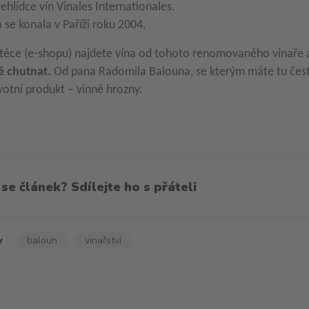
řehlídce vín Vinales Internationales.
a se konala v Paříži roku 2004.
téce (e-shopu) najdete vína od tohoto renomovaného vinaře a
ě chutnat.
Od pana Radomila Balouna, se kterým máte tu čest
votní produkt – vinné hrozny.
 se článek? Sdílejte ho s přáteli
y
baloun
vinařství