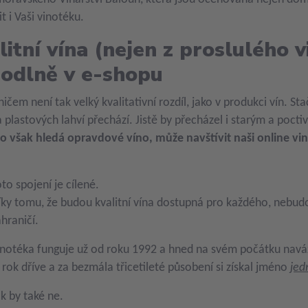
t i Vaši vinotéku.
litní vína (nejen z proslulého 
odlně v e-shopu
ničem není tak velký kvalitativní rozdíl, jako v produkci vín. S
a plastových lahví přechází. Jistě by přecházel i starým a poctiv
o však hledá opravdové víno, může navštívit naši online vin
oto spojení je cílené.
íky tomu, že budou kvalitní vína dostupná pro každého, nebudou
ahraničí.
inotéka funguje už od roku 1992 a hned na svém počátku nav
 rok dříve a za bezmála třicetileté působení si získal jméno
jed
ak by také ne.