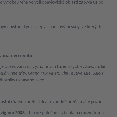
e výrobou vína ve velkopavlovické oblasti zabývá už po
ými historickými sklepy s barikovými sudy, ve kterých
vána i ve světě
ín je oceňována na významných tuzemských výstavách, ke
ické vinné trhy, Grand Prix Vinex, Vinum Juvenale, Salon
dborníky uznávané akce.
účastní různých přehlídek a rozhodně nezůstává v pozadí.
uvignon 2003
, kterou společnost získala na mezinárodní