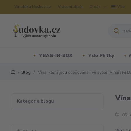
Vinotéka Boskovice
Vrácení zboží
O nás
Více
🍷BAG-IN-BOX
🍷do PETky
Blog
Vína, která jsou oceňována i ve světě (Vinařství B
Vína
Kategorie blogu
05
Vína z 