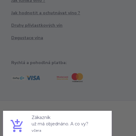
Jak vzniká víno ?
Jak hodnotit a ochutnávat víno ?
Druhy přívlastkových vín
Degustace vína
Rychlá a pohodlná platba:
Zákazník
už má objednáno. A co vy?
včera