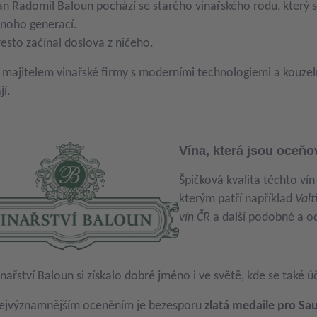
an Radomil Baloun pochází se starého vinařského rodu, který s
noho generací.
řesto začínal doslova z ničeho.
 majitelem vinařské firmy s moderními technologiemi a kouzeln
jí.
Vína, která jsou oceňo
Špičková kvalita těchto v
kterým patří například
Valt
vín ČR
a další podobné a o
inařství Baloun si získalo dobré jméno i ve světě, kde se také 
ejvýznamnějším oceněním je bezesporu
zlatá medaile pro Sa