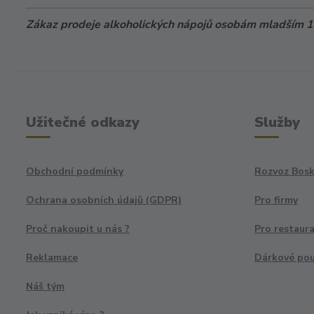
Zákaz prodeje alkoholických nápojů osobám mladším 18
Užitečné odkazy
Služby
Obchodní podmínky
Rozvoz Bosk
Ochrana osobních údajů (GDPR)
Pro firmy
Proč nakoupit u nás ?
Pro restaur
Reklamace
Dárkové po
Náš tým