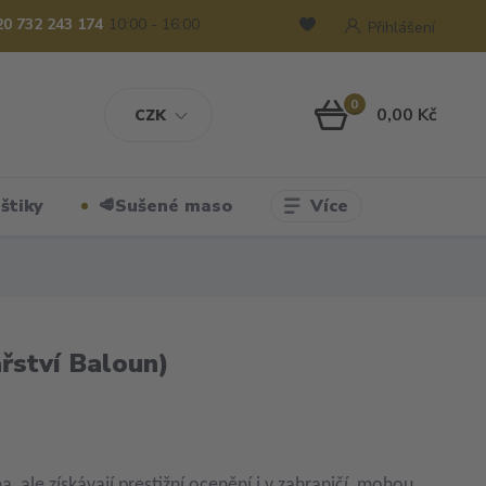
20 732 243 174
10:00 - 16:00
Přihlášení
0
0,00 Kč
CZK
Více
štiky
🥩Sušené maso
ařství Baloun)
 ale získávají prestižní ocenění i v zahraničí, mohou