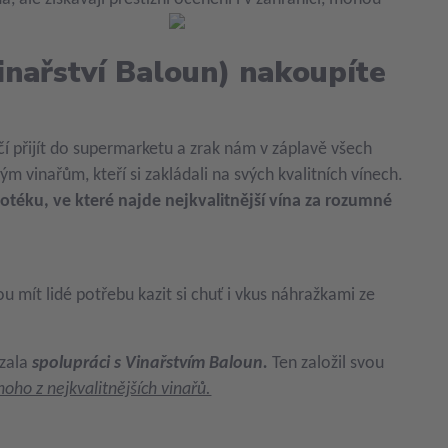
vinařství Baloun) nakoupíte
tačí přijít do supermarketu a zrak nám v záplavě všech
ým vinařům, kteří si zakládali na svých kvalitních vínech.
otéku, ve které najde nejkvalitnější vína za rozumné
 mít lidé potřebu kazit si chuť i vkus náhražkami ze
ázala
spolupráci s Vinařstvím Baloun.
Ten založil svou
noho z nejkvalitnějších vinařů.