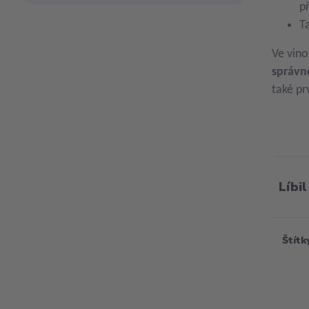
p
T
Ve vino
správn
také pr
Líbil
Štítk