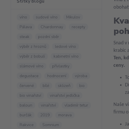
Štítky blogu
obohati
víno
sudové víno
Mikulov
Kva
Pálava
Chardonnay
recepty
poh
steak
pozdní sběr
Snad v 
výběr z hroznů
ledové víno
krabic 
výběr z bobulí
kabinetní víno
Ten, kd
ceny.
slámové víno
přívlastky
degustace
hodnocení
výroba
T
D
červené
bílé
sklizeň
bio
z
bio vinařství
vinařství jedlička
Naše v
baloun
vinařství
vladimír tetur
firmu o
burčák
2019
morava
J
Rakvice
Somnium