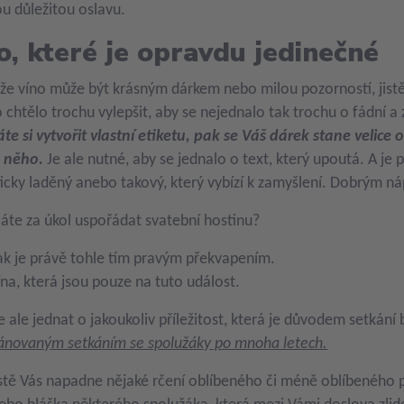
u důležitou oslavu.
o, které je opravdu jedinečné
že víno může být krásným dárkem nebo milou pozorností, jistě
o chtělo trochu vylepšit, aby se nejednalo tak trochu o fádní a
te si vytvořit vlastní etiketu, pak se Váš dárek stane veli
o něho.
Je ale nutné, aby se jednalo o text, který upoutá. A je p
cky laděný anebo takový, který vybízí k zamyšlení. Dobrým 
áte za úkol uspořádat svatební hostinu?
ak je právě tohle tím pravým překvapením.
ína, která jsou pouze na tuto událost.
 ale jednat o jakoukoliv příležitost, která je důvodem setkání b
lánovaným setkáním se spolužáky po mnoha letech.
istě Vás napadne nějaké rčení oblíbeného či méně oblíbeného