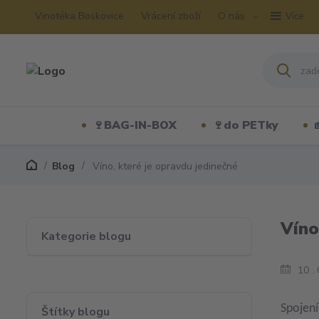
Vinotéka Boskovice
Vrácení zboží
O nás
Více
🍷BAG-IN-BOX
🍷do PETky
Blog
Víno, které je opravdu jedinečné
Víno
Kategorie blogu
10
Spojení
Štítky blogu