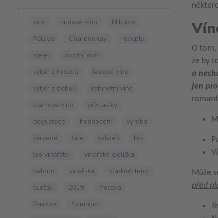
některo
víno
sudové víno
Mikulov
Vín
Pálava
Chardonnay
recepty
O tom, 
steak
pozdní sběr
že by t
výběr z hroznů
ledové víno
a nechá
jen pr
výběr z bobulí
kabinetní víno
romanti
slámové víno
přívlastky
M
degustace
hodnocení
výroba
červené
bílé
sklizeň
bio
P
V
bio vinařství
vinařství jedlička
baloun
vinařství
vladimír tetur
Může se
před p
burčák
2019
morava
Rakvice
Somnium
J