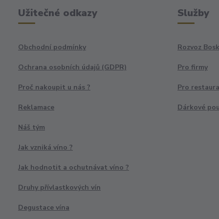
Užitečné odkazy
Služby
Obchodní podmínky
Rozvoz Bosk
Ochrana osobních údajů (GDPR)
Pro firmy
Proč nakoupit u nás ?
Pro restaur
Reklamace
Dárkové po
Náš tým
Jak vzniká víno ?
Jak hodnotit a ochutnávat víno ?
Druhy přívlastkových vín
Degustace vína