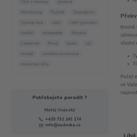
N
Víno z moravy
Jandora
Nikolsburg
Ryzlink
Sauvignon
Překv
Spolupráce
Léto
Letní grilování
Kromě t
hovězí
vinaigrette
Morava
sáhnout
Cabernet
Rosé
toast
sýr
vlastní
recept
vinotéka boskovice
T
moravské víno
T
Počet e
ve Vaše
naprost
Potřebujete poradit ?
Matěj Oujeský
+420 732 243 174
info@sudovka.cz
Líbil