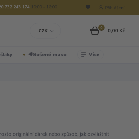
20 732 243 174
10:00 - 16:00
Přihlášení
0
0,00 Kč
CZK
Více
štiky
🥩Sušené maso
rosto originální dárek nebo způsob, jak ozvláštnit