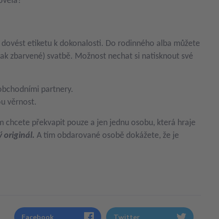
ověla?
 dovést etiketu k dokonalosti. Do rodinného alba můžete
nak zbarvené) svatbě. Možnost nechat si natisknout své
 obchodními partnery.
ou věrnost.
em chcete překvapit pouze a jen jednu osobu, která hraje
 originál.
A tím obdarované osobě dokážete, že je
Facebook
Twitter