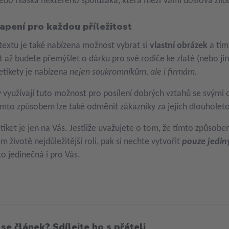
ebo hláška některého spolužáka, která mezi Vámi doslova zlid
apení pro každou příležitost
extu je také nabízena možnost vybrat si
vlastní obrázek
a tím
 až budete přemýšlet o dárku pro své rodiče ke zlaté (nebo ji
 etikety je nabízena
nejen soukromníkům, ale i firmám.
y využívají tuto možnost pro posílení dobrých vztahů se svými
ímto způsobem lze také odměnit zákazníky za jejich dlouholet
tiket je jen na Vás. Jestliže uvažujete o tom, že tímto způsob
m životě nejdůležitější roli, pak si nechte vytvořit
pouze jediný
o jedinečná i pro Vás.
 se článek? Sdílejte ho s přáteli