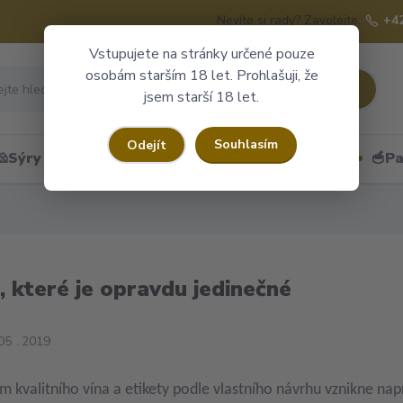
Nevíte si rady? Zavolejte.
+4
Vstupujete na stránky určené pouze
osobám starším 18 let. Prohlašuji, že
Hledat
jsem starší 18 let.
Souhlasím
Odejít
🧀Sýry
🍷Portské
🎁Dárkové obaly
🥣Pa
, které je opravdu jedinečné
05
2019
m kvalitního vína a etikety podle vlastního návrhu vznikne nap