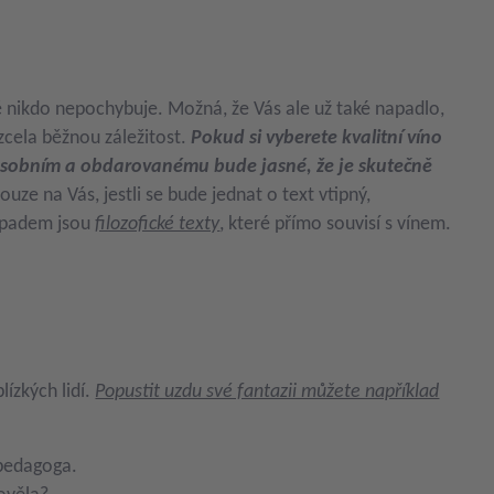
 nikdo nepochybuje. Možná, že Vás ale už také napadlo,
 zcela běžnou záležitost.
Pokud si vyberete kvalitní víno
ce osobním a obdarovanému bude jasné, že je skutečně
ouze na Vás, jestli se bude jednat o text vtipný,
nápadem jsou
filozofické texty
, které přímo souvisí s vínem.
lízkých lidí.
Popustit uzdu své fantazii můžete například
 pedagoga.