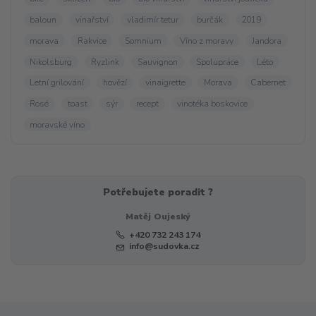
baloun
vinařství
vladimír tetur
burčák
2019
morava
Rakvice
Somnium
Víno z moravy
Jandora
Nikolsburg
Ryzlink
Sauvignon
Spolupráce
Léto
Letní grilování
hovězí
vinaigrette
Morava
Cabernet
Rosé
toast
sýr
recept
vinotéka boskovice
moravské víno
Potřebujete poradit ?
Matěj Oujeský
+420 732 243 174
info@sudovka.cz