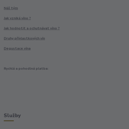
Náš tým
Jak vzniká víno ?
Jak hodnotit a ochutnávat víno ?
Druhy přívlastkových vín
Degustace vína
Rychlá a pohodlná platba:
Služby