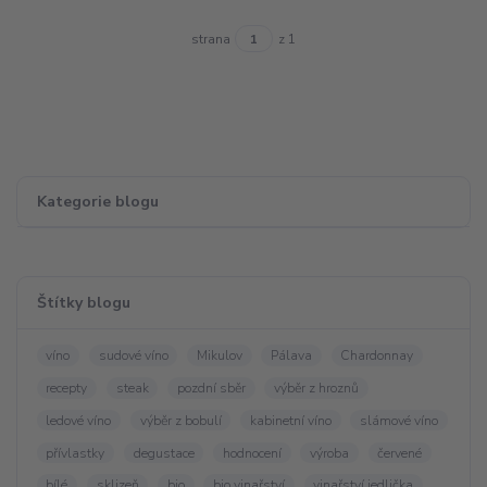
strana
z 1
Kategorie blogu
Štítky blogu
víno
sudové víno
Mikulov
Pálava
Chardonnay
recepty
steak
pozdní sběr
výběr z hroznů
ledové víno
výběr z bobulí
kabinetní víno
slámové víno
přívlastky
degustace
hodnocení
výroba
červené
bílé
sklizeň
bio
bio vinařství
vinařství jedlička