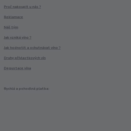
Proč nakoupit u nás ?
Reklamace
Náš tým
Jak vzniká víno ?
Jak hodnotit a ochutnávat víno ?
Druhy přívlastkových vín
Degustace vína
Rychlá a pohodlná platba: