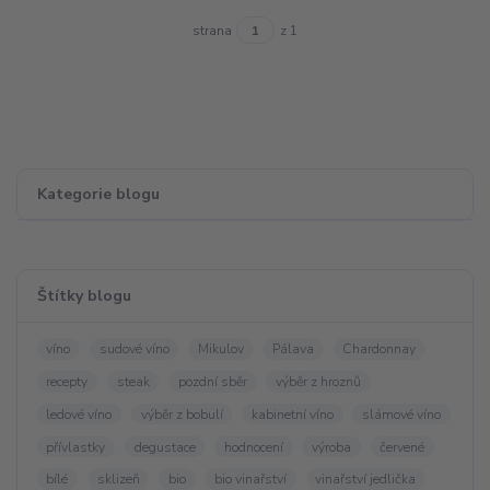
strana
z 1
Kategorie blogu
Štítky blogu
víno
sudové víno
Mikulov
Pálava
Chardonnay
recepty
steak
pozdní sběr
výběr z hroznů
ledové víno
výběr z bobulí
kabinetní víno
slámové víno
přívlastky
degustace
hodnocení
výroba
červené
bílé
sklizeň
bio
bio vinařství
vinařství jedlička