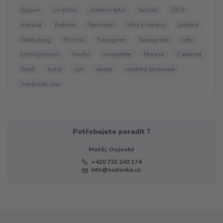
baloun
vinařství
vladimír tetur
burčák
2019
morava
Rakvice
Somnium
Víno z moravy
Jandora
Nikolsburg
Ryzlink
Sauvignon
Spolupráce
Léto
Letní grilování
hovězí
vinaigrette
Morava
Cabernet
Rosé
toast
sýr
recept
vinotéka boskovice
moravské víno
Potřebujete poradit ?
Matěj Oujeský
+420 732 243 174
info@sudovka.cz