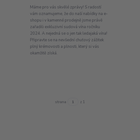
Máme pro vás skvělé zprávy! S radostí
vám oznamujeme, že do naší nabídky na e-
shopu i v kamenné prodejně jsme právě
zařadili exkluzivní sudová vína ročníku
2024. A nejedná se o jen tak ledajaká vína!
Připravte se na nevšední chuťový zážitek
plný krémovosti a plnosti, který si vás
okamžitě získá.
strana
z 1