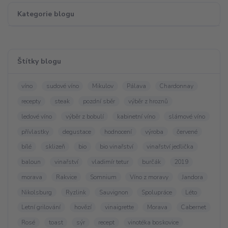
Kategorie blogu
Štítky blogu
víno
sudové víno
Mikulov
Pálava
Chardonnay
recepty
steak
pozdní sběr
výběr z hroznů
ledové víno
výběr z bobulí
kabinetní víno
slámové víno
přívlastky
degustace
hodnocení
výroba
červené
bílé
sklizeň
bio
bio vinařství
vinařství jedlička
baloun
vinařství
vladimír tetur
burčák
2019
morava
Rakvice
Somnium
Víno z moravy
Jandora
Nikolsburg
Ryzlink
Sauvignon
Spolupráce
Léto
Letní grilování
hovězí
vinaigrette
Morava
Cabernet
Rosé
toast
sýr
recept
vinotéka boskovice