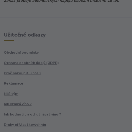
Zákaz prodeje alkoholických nápojů osobám mladším 18 let.
Užitečné odkazy
Obchodní podmínky
Ochrana osobních údajů (GDPR)
Proč nakoupit u nás ?
Reklamace
Náš tým
Jak vzniká víno ?
Jak hodnotit a ochutnávat víno ?
Druhy přívlastkových vín