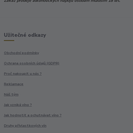
Zákaz prodeje alkoholických nápojů osobám mladším 18 let.
Užitečné odkazy
Obchodní podmínky
Ochrana osobních údajů (GDPR)
Proč nakoupit u nás ?
Reklamace
Náš tým
Jak vzniká víno ?
Jak hodnotit a ochutnávat víno ?
Druhy přívlastkových vín