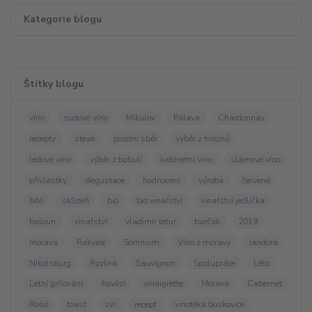
Kategorie blogu
Štítky blogu
víno
sudové víno
Mikulov
Pálava
Chardonnay
recepty
steak
pozdní sběr
výběr z hroznů
ledové víno
výběr z bobulí
kabinetní víno
slámové víno
přívlastky
degustace
hodnocení
výroba
červené
bílé
sklizeň
bio
bio vinařství
vinařství jedlička
baloun
vinařství
vladimír tetur
burčák
2019
morava
Rakvice
Somnium
Víno z moravy
Jandora
Nikolsburg
Ryzlink
Sauvignon
Spolupráce
Léto
Letní grilování
hovězí
vinaigrette
Morava
Cabernet
Rosé
toast
sýr
recept
vinotéka boskovice