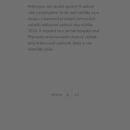
Máme pro vás skvělé zprávy! S radostí
vám oznamujeme, že do naší nabídky na e-
shopu i v kamenné prodejně jsme právě
zařadili exkluzivní sudová vína ročníku
2024. A nejedná se o jen tak ledajaká vína!
Připravte se na nevšední chuťový zážitek
plný krémovosti a plnosti, který si vás
okamžitě získá.
strana
z 1