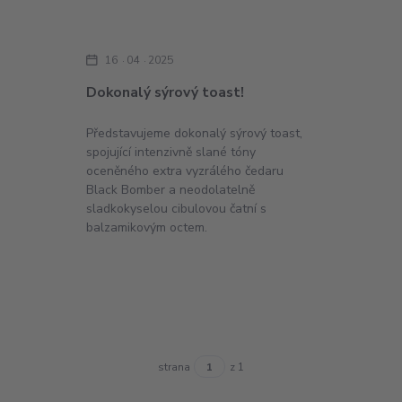
16
04
2025
Dokonalý sýrový toast!
Představujeme dokonalý sýrový toast,
spojující intenzivně slané tóny
oceněného extra vyzrálého čedaru
Black Bomber a neodolatelně
sladkokyselou cibulovou čatní s
balzamikovým octem.
strana
z 1