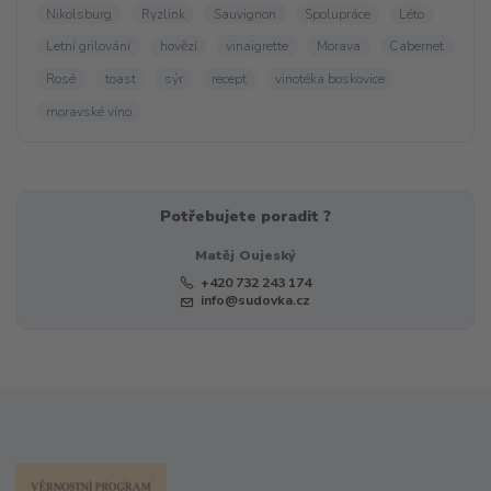
Nikolsburg
Ryzlink
Sauvignon
Spolupráce
Léto
Letní grilování
hovězí
vinaigrette
Morava
Cabernet
Rosé
toast
sýr
recept
vinotéka boskovice
moravské víno
Potřebujete poradit ?
Matěj Oujeský
+420 732 243 174
info@sudovka.cz