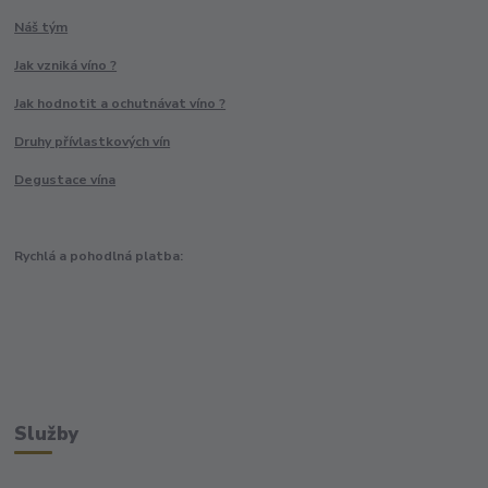
Náš tým
Jak vzniká víno ?
Jak hodnotit a ochutnávat víno ?
Druhy přívlastkových vín
Degustace vína
Rychlá a pohodlná platba:
Služby