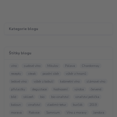
Kategorie blogu
Štítky blogu
víno
sudové víno
Mikulov
Pálava
Chardonnay
recepty
steak
pozdní sběr
výběr z hroznů
ledové víno
výběr z bobulí
kabinetní víno
slámové víno
přívlastky
degustace
hodnocení
výroba
červené
bílé
sklizeň
bio
bio vinařství
vinařství jedlička
baloun
vinařství
vladimír tetur
burčák
2019
morava
Rakvice
Somnium
Víno z moravy
Jandora